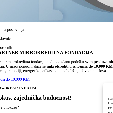
dina poslovanja
slovnica
poslenih
ARTNER MIKROKREDITNA FONDACIJA
rtner mikrokreditna fondacija nudi pouzdanu podršku svim
preduzetnic
čin. U našoj ponudi nalaze se
mikrokrediti u iznosima do 10.000 KM,
enoj tranziciji, energetskoj efikasnosti i poboljšanju životnih uslova.
nosi do 10.000 KM
ost – sa PARTNEROM!
okus, zajednička budućnost!
Da b
inf
je u fokusu?
kao 
povl