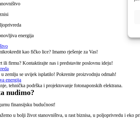
anovništvo
znisi
ljoprivreda
novljiva energija
štvo
mikrokredit kao fičko lice? Imamo rješenje za Vas!
t ili firmu? Kontaktirajte nas i predstavite poslovnu ideju!
vreda
 u zemlju se uvijek isplatilo! Pokrenite proizvodnju odmah!
va energija
nje, tehnička podrška i projektovanje fotonaponskih elektrana.
ta nudimo?
gurnu finansijsku budućnost!
žemo u bolji život stanovništva, u rast biznisa, u poljoprivredu i eko pri