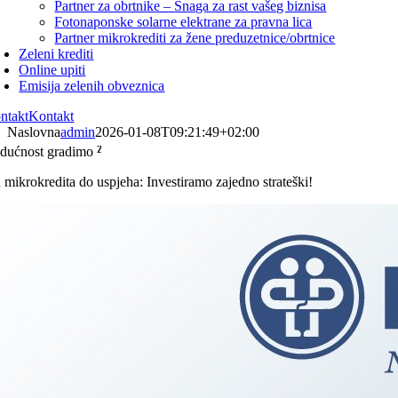
Partner za obrtnike – Snaga za rast vašeg biznisa
Fotonaponske solarne elektrane za pravna lica
Partner mikrokrediti za žene preduzetnice/obrtnice
Zeleni krediti
Online upiti
Emisija zelenih obveznica
ntakt
Kontakt
Naslovna
admin
2026-01-08T09:21:49+02:00
dućnost gradimo
 mikrokredita do uspjeha: Investiramo zajedno strateški!