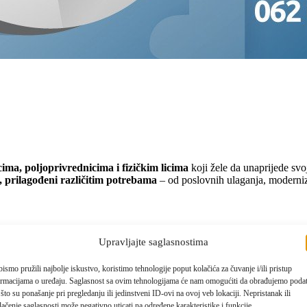
ima, poljoprivrednicima i fizičkim licima
koji žele da unaprijede svo
 prilagođeni različitim potrebama
– od poslovnih ulaganja, moderniza
Upravljajte saglasnostima
ismo pružili najbolje iskustvo, koristimo tehnologije poput kolačića za čuvanje i/ili pristup
ormacijama o uređaju. Saglasnost sa ovim tehnologijama će nam omogućiti da obrađujemo poda
što su ponašanje pri pregledanju ili jedinstveni ID-ovi na ovoj veb lokaciji. Nepristanak ili
ačenje saglasnosti može negativno uticati na određene karakteristike i funkcije.