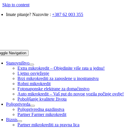
Skip to content
Imate pitanje? Nazovite :
+387 62 003 355
oggle Navigation
Stanovništvo
Extra mikrokredit – Objedinite više rata u jednu!
Ljetno osvježenje
Brzi mikrokrediti za zaposlene u inostranstvu
Robni mikrokredit
Fotonaponske elektrane za domaćinstvo
Auto mikrokredit – Vaš put do novog vozila počinje ovdje!
Poboljšanje kvalitete života
Poljoprivreda
Poljoprivredna gazdinstva
Partner Farmer mikrokredit
Biznis
Partner mikrokrediti za pravna lica