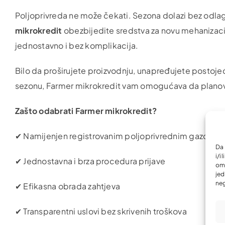
Poljoprivreda ne može čekati. Sezona dolazi bez odlaga
mikrokredit
obezbijedite sredstva za novu mehanizaciju,
jednostavno i bez komplikacija.
Bilo da proširujete proizvodnju, unapređujete postoje
sezonu, Farmer mikrokredit vam omogućava da planove
Zašto odabrati Farmer mikrokredit?
✔ Namijenjen registrovanim poljoprivrednim gazdinst
Da 
i/i
✔ Jednostavna i brza procedura prijave
omo
jed
neg
✔ Efikasna obrada zahtjeva
✔ Transparentni uslovi bez skrivenih troškova