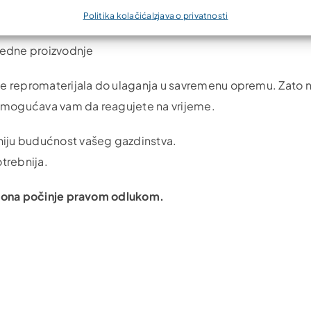
d vas
Politika kolačića
Izjava o privatnosti
redne proizvodnje
ke repromaterijala do ulaganja u savremenu opremu. Zato
 i omogućava vam da reagujete na vrijeme.
rniju budućnost vašeg gazdinstva.
trebnija.
 sezona počinje pravom odlukom.