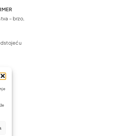
RMER
tva – brzo,
redstojeću
nje
ože
a