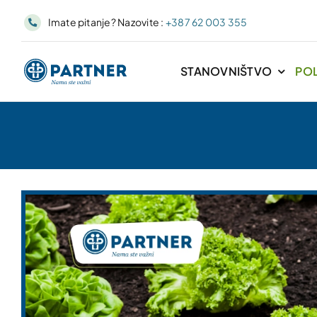
Skip
Imate pitanje? Nazovite :
+387 62 003 355
to
content
STANOVNIŠTVO
PO