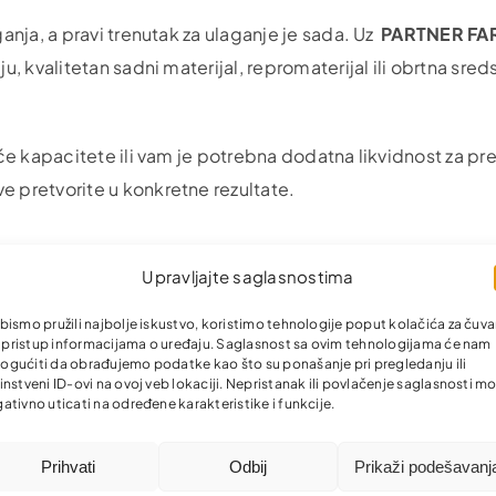
nja, a pravi trenutak za ulaganje je sada. Uz
PARTNER FA
 kvalitetan sadni materijal, repromaterijal ili obrtna sreds
će kapacitete ili vam je potrebna dodatna likvidnost za p
 pretvorite u konkretne rezultate.
Upravljajte saglasnostima
vima
bismo pružili najbolje iskustvo, koristimo tehnologije poput kolačića za čuva
li pristup informacijama o uređaju. Saglasnost sa ovim tehnologijama će nam
gućiti da obrađujemo podatke kao što su ponašanje pri pregledanju ili
instveni ID-ovi na ovoj veb lokaciji. Nepristanak ili povlačenje saglasnosti m
ativno uticati na određene karakteristike i funkcije.
Prihvati
Odbij
Prikaži podešavanj