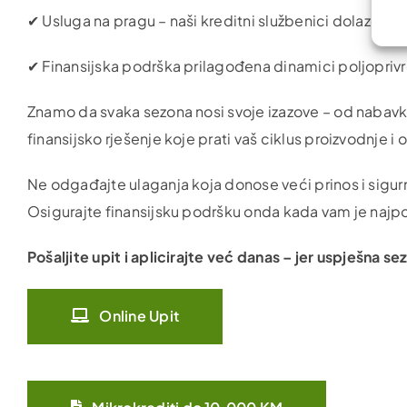
✔ Usluga na pragu – naši kreditni službenici dolaze ko
✔ Finansijska podrška prilagođena dinamici poljopriv
Znamo da svaka sezona nosi svoje izazove – od nabav
finansijsko rješenje koje prati vaš ciklus proizvodnje
Ne odgađajte ulaganja koja donose veći prinos i sigu
Osigurajte finansijsku podršku onda kada vam je najpo
Pošaljite upit i aplicirajte već danas – jer uspješna
Online Upit