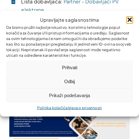
Lista dobavljača:
Partner – Dobavljači PV
elektrane
Upravljajte saglasnostima
Investirajte sada, uštedite sutra!
Da bismo pružili najbolje iskustvo, koristimo tehnologije poput
kolačića za čuvanje i/ili pristup informacijama o uređaju. Saglasnost
sa ovim tehnologijama će nam omogućiti da obrađujemo podatke
kao što su ponašanje pri pregledanju ili jedinstveni ID-ovi na ovoj veb
Mikrokrediti do 10.000 KM
lokaciji. Nepristanak ili povlačenje saglasnosti može negativno
uticati na određene karakteristike i funkcije.
Prihvati
Preporučujemo da pogledate
Odbij
Prikaži podešavanja
Politika kolačića
Izjava o privatnosti