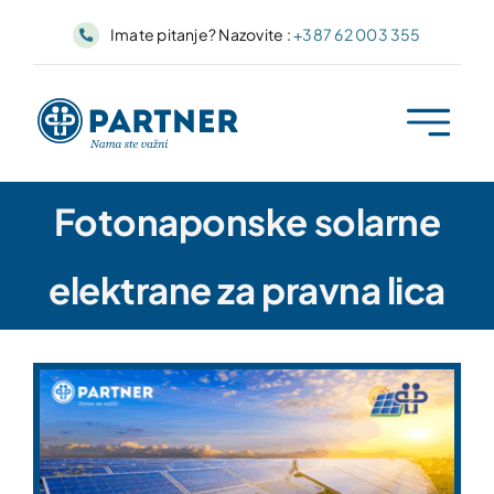
Skip
Imate pitanje? Nazovite :
+387 62 003 355
to
content
Fotonaponske solarne
elektrane za pravna lica