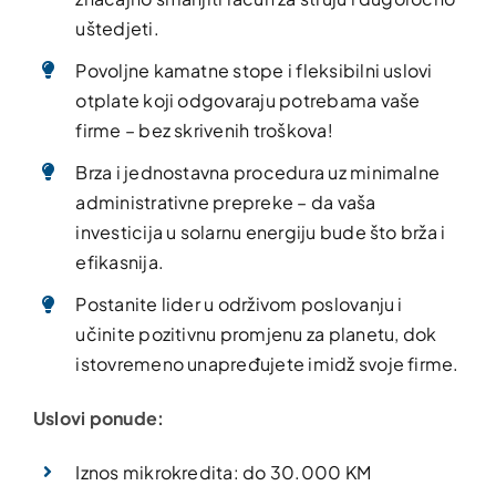
uštedjeti.
Povoljne kamatne stope i fleksibilni uslovi
otplate koji odgovaraju potrebama vaše
firme – bez skrivenih troškova!
Brza i jednostavna procedura uz minimalne
administrativne prepreke – da vaša
investicija u solarnu energiju bude što brža i
efikasnija.
Postanite lider u održivom poslovanju i
učinite pozitivnu promjenu za planetu, dok
istovremeno unapređujete imidž svoje firme.
Uslovi ponude:
Iznos mikrokredita: do 30.000 KM