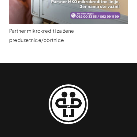
Partner mikrokrediti za žene
preduzetnice/obrtnice