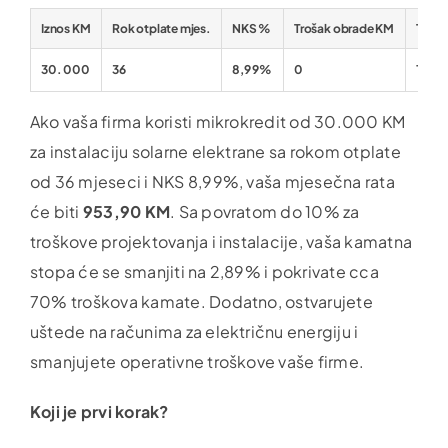
Iznos KM
Rok otplate mjes.
NKS %
Trošak obrade KM
Troša
30.000
36
8,99%
0
15
Ako vaša firma koristi mikrokredit od 30.000 KM
za instalaciju solarne elektrane sa rokom otplate
od 36 mjeseci i NKS 8,99%, vaša mjesečna rata
će biti
953,90 KM
. Sa povratom do 10% za
troškove projektovanja i instalacije, vaša kamatna
stopa će se smanjiti na 2,89% i pokrivate cca
70% troškova kamate. Dodatno, ostvarujete
uštede na računima za električnu energiju i
smanjujete operativne troškove vaše firme.
Koji je prvi korak?