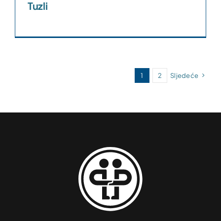
Tuzli
1
2
Sljedeće