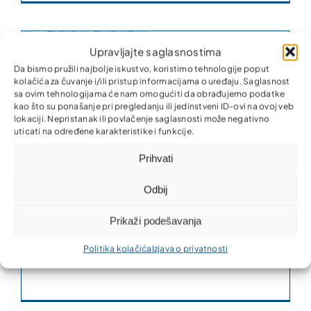
Upravljajte saglasnostima
Da bismo pružili najbolje iskustvo, koristimo tehnologije poput
kolačića za čuvanje i/ili pristup informacijama o uređaju. Saglasnost
sa ovim tehnologijama će nam omogućiti da obrađujemo podatke
kao što su ponašanje pri pregledanju ili jedinstveni ID-ovi na ovoj veb
lokaciji. Nepristanak ili povlačenje saglasnosti može negativno
j
uticati na određene karakteristike i funkcije.
Prihvati
Odbij
Prikaži podešavanja
Partner MKO – još bliže građanima,
Politika kolačića
Izjava o privatnosti
privredi i lokalnoj zajednici