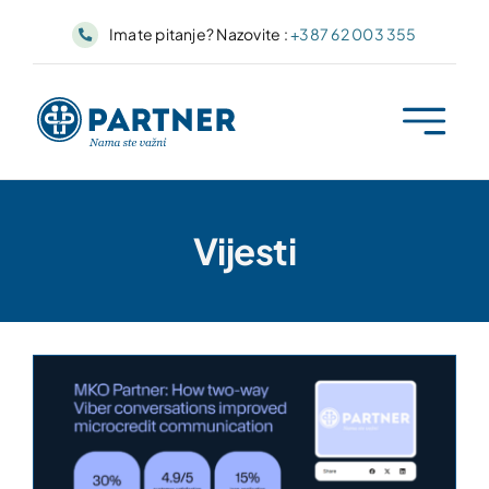
Skip
Imate pitanje? Nazovite :
+387 62 003 355
to
content
Vijesti