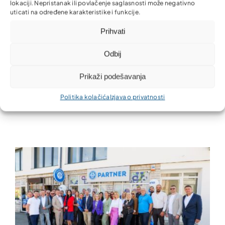
lokaciji. Nepristanak ili povlačenje saglasnosti može negativno
uticati na određene karakteristike i funkcije.
Prihvati
Odbij
Suad Memić ide na Svjetsko
Prikaži podešavanja
prvenstvo 2026!
Politika kolačića
Izjava o privatnosti