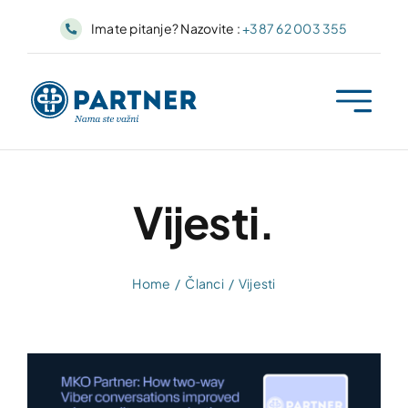
Skip
Imate pitanje? Nazovite :
+387 62 003 355
to
content
Vijesti.
Home
Članci
Vijesti