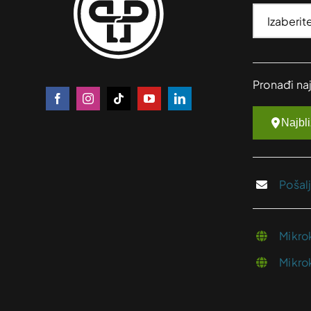
Pronađi na
Najbl
Pošal
Mikro
Mikro