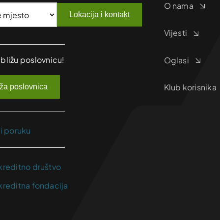
O nama
Lokacija i kontakt
Vijesti
jbližu poslovnicu!
Oglasi
Klub korisnika
iža poslovnica
ji poruku
kreditno društvo
kreditna fondacija