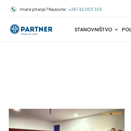
Skip
Imate pitanje? Nazovite :
+387 62 003 355
to
content
STANOVNIŠTVO
PO