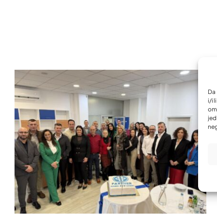
Da 
i/i
omo
jed
neg