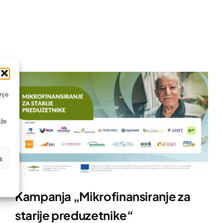
nje
ože
a
Kampanja „Mikrofinansiranje za
starije preduzetnike“