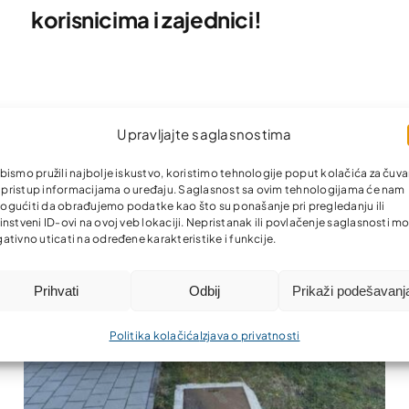
korisnicima i zajednici!
Upravljajte saglasnostima
bismo pružili najbolje iskustvo, koristimo tehnologije poput kolačića za čuva
li pristup informacijama o uređaju. Saglasnost sa ovim tehnologijama će nam
gućiti da obrađujemo podatke kao što su ponašanje pri pregledanju ili
instveni ID-ovi na ovoj veb lokaciji. Nepristanak ili povlačenje saglasnosti m
ativno uticati na određene karakteristike i funkcije.
Prihvati
Odbij
Prikaži podešavanj
Politika kolačića
Izjava o privatnosti