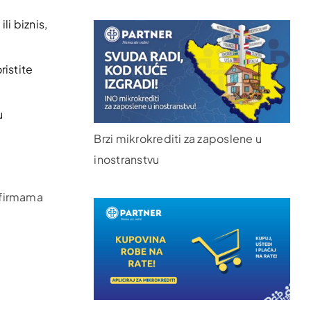
li biznis,
ristite
u
Brzi mikrokrediti za zaposlene u
inostranstvu
m firmama