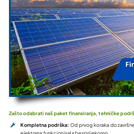
Zašto odabrati naš paket finansiranja, tehničke podr
Kompletna podrška:
Od prvog koraka do završne 
elektrana funkcionisala besprijekorno.