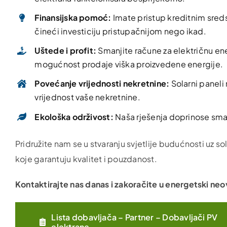
Finansijska pomoć:
Imate pristup kreditnim sredst
čineći investiciju pristupačnijom nego ikad.
Uštede i profit:
Smanjite račune za električnu ener
mogućnost prodaje viška proizvedene energije.
Povećanje vrijednosti nekretnine:
Solarni paneli 
vrijednost vaše nekretnine.
Ekološka održivost:
Naša rješenja doprinose sman
Pridružite nam se u stvaranju svjetlije budućnosti uz so
koje garantuju kvalitet i pouzdanost.
Kontaktirajte nas danas i zakoračite u energetski ne
Lista dobavljača – Partner – Dobavljači PV
elektrane