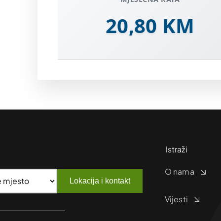
20,80 KM
Istraži
O nama
Lokacija i kontakt
Vijesti