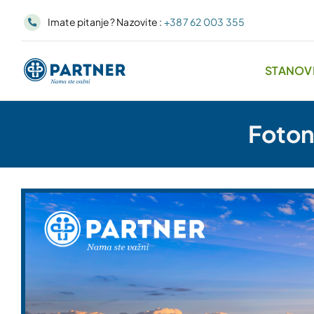
Skip
Imate pitanje? Nazovite :
+387 62 003 355
to
content
STANOV
Foton