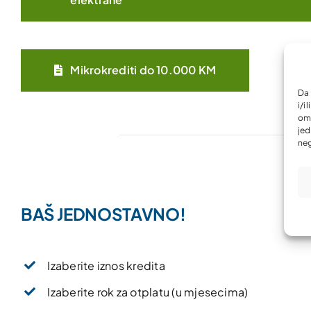
Mikrokrediti do 10.000 KM
Da 
i/i
omo
jed
neg
BAŠ JEDNOSTAVNO!
Izaberite iznos kredita
Izaberite rok za otplatu (u mjesecima)