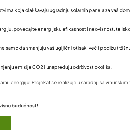
vima koja olakšavaju ugradnju solarnih panela za vaš dom i
giju, povećajte energijsku efikasnost i neovisnost, te isko
ne samo da smanjuju vaš ugljični otisak, već i podižu tržišn
jenju emisije CO2 i unapređuju održivost okoliša.
larnu energiju! Projekat se realizuje u saradnji sa vrhunski
ovisnu budućnost!