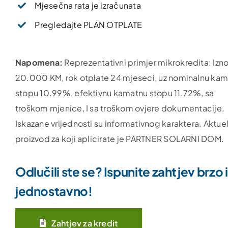
Mjesečna rata je izračunata
Pregledajte PLAN OTPLATE
Napomena:
Reprezentativni primjer mikrokredita: Izn
20.000 KM, rok otplate 24 mjeseci, uz nominalnu ka
stopu 10.99%, efektivnu kamatnu stopu 11.72%, sa
troškom mjenice, I sa troškom ovjere dokumentacije.
Iskazane vrijednosti su informativnog karaktera. Aktuel
proizvod za koji aplicirate je PARTNER SOLARNI DOM.
Odlučili ste se? Ispunite zahtjev brzo i
jednostavno!
Zahtjev za kredit