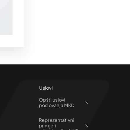
Uslovi
Opšti uslovi
poslovanja MKD
Reprezentativni
primjeri