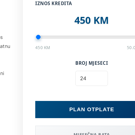
IZNOS KREDITA
450 KM
os
matnu
450 KM
50.
BROJ MJESECI
ni
PLAN OTPLATE
MJESEČNA RATA