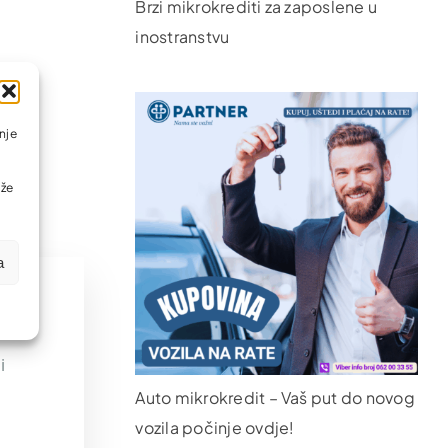
Brzi mikrokrediti za zaposlene u
inostranstvu
nje
ože
a
r
i
Auto mikrokredit – Vaš put do novog
vozila počinje ovdje!