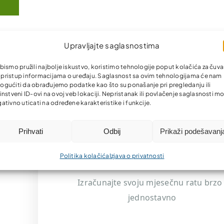
Upravljajte saglasnostima
bismo pružili najbolje iskustvo, koristimo tehnologije poput kolačića za čuva
li pristup informacijama o uređaju. Saglasnost sa ovim tehnologijama će nam
gućiti da obrađujemo podatke kao što su ponašanje pri pregledanju ili
instveni ID-ovi na ovoj veb lokaciji. Nepristanak ili povlačenje saglasnosti m
ativno uticati na određene karakteristike i funkcije.
Prihvati
Odbij
Prikaži podešavanj
Kreditni kalkulato
Politika kolačića
Izjava o privatnosti
Izračunajte svoju mjesečnu ratu brzo 
jednostavno