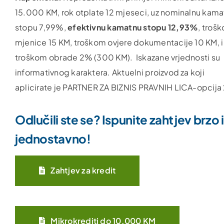
15.000 KM, rok otplate 12 mjeseci, uz nominalnu kam
stopu 7,99%,
efektivnu
kamatnu
stopu
12,93%
, troš
mjenice 15 KM, troškom ovjere dokumentacije 10 KM, i
troškom obrade 2% (300 KM). Iskazane vrjednosti su
informativnog karaktera. Aktuelni proizvod za koji
aplicirate je PARTNER ZA BIZNIS PRAVNIH LICA-opcija 
Odlučili ste se? Ispunite zahtjev brzo i
jednostavno!
Zahtjev za kredit
Mikrokrediti do 10.000 KM