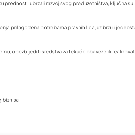
 prednost i ubrzali razvoj svog preduzetništva, ključna su
ešenja prilagođena potrebama pravnih lica, uz brzu i jednos
opremu, obezbijediti sredstva za tekuće obaveze ili realizova
.
 biznisa