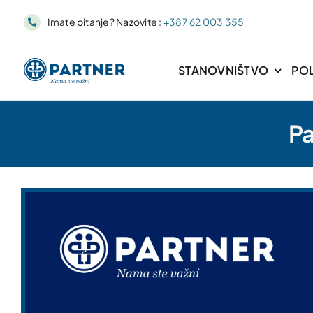
Skip
Imate pitanje? Nazovite :
+387 62 003 355
to
content
STANOVNIŠTVO
PO
Pa