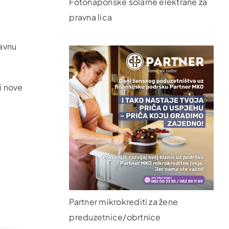
Fotonaponske solarne elektrane za
pravna lica
tavnu
ti nove
Partner mikrokrediti za žene
preduzetnice/obrtnice