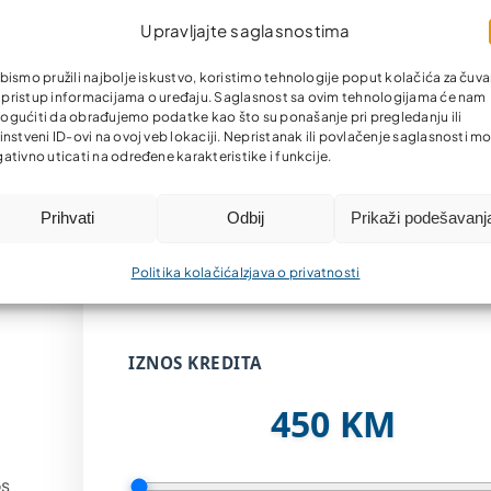
Upravljajte saglasnostima
bismo pružili najbolje iskustvo, koristimo tehnologije poput kolačića za čuva
li pristup informacijama o uređaju. Saglasnost sa ovim tehnologijama će nam
gućiti da obrađujemo podatke kao što su ponašanje pri pregledanju ili
instveni ID-ovi na ovoj veb lokaciji. Nepristanak ili povlačenje saglasnosti m
ativno uticati na određene karakteristike i funkcije.
Kreditni kalkulato
Prihvati
Odbij
Prikaži podešavanj
Izračunajte svoju mjesečnu ratu brzo 
Politika kolačića
Izjava o privatnosti
jednostavno
IZNOS KREDITA
450 KM
os