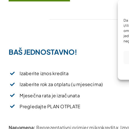
Da 
i/i
omo
jed
neg
BAŠ JEDNOSTAVNO!
Izaberite iznos kredita
Izaberite rok za otplatu (u mjesecima)
Mjesečna rata je izračunata
Pregledajte PLAN OTPLATE
Napomena:
Reprezentativni primjer mikrokredita: Izn