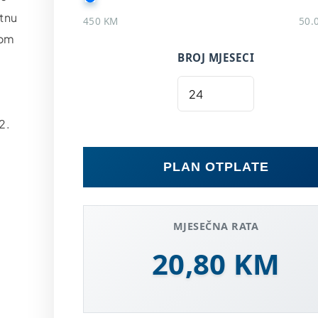
atnu
450 KM
50.
kom
BROJ MJESECI
2.
PLAN OTPLATE
MJESEČNA RATA
20,80 KM