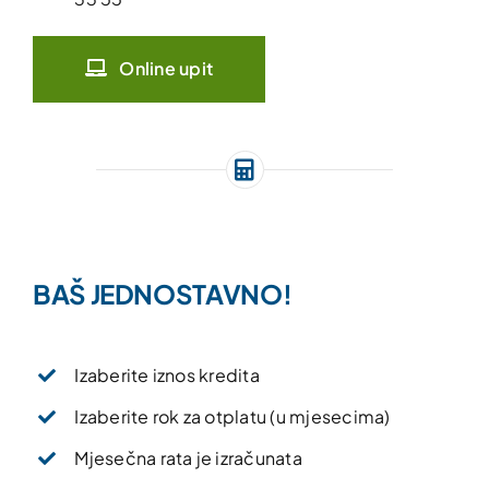
Online upit
BAŠ JEDNOSTAVNO!
Izaberite iznos kredita
Izaberite rok za otplatu (u mjesecima)
Mjesečna rata je izračunata