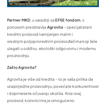
Partner MKD
, u saradnji sa
EFSE fondom
, s
ponosom predstavlja
Agrovita
– specijalizirani
kreditni proizvod namijenjen malim i
srednjim
poljop
rivrednim proizvođačima koji žele
ulagati u
održivu, ekološki odgovornu i modernu
proizvodnju
.
Zašto Agrovita?
Agrovita je više od kredita – to je vaša prilika da
unaprijedite proizvodnju, povećate konkurentnost
i doprinesete očuvanju okoliša. Kroz ovaj
proizvod, korisnicima je omogućeno: