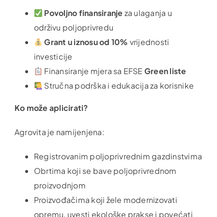
Povoljno finansiranje
za ulaganja u
održivu
poljop
rivredu
Grant u iznosu od 10%
vrijednosti
investicije
Finansiranje mjera sa EFSE
Green liste
Stručna podrška i edukacija za korisnike
Ko može aplicirati?
Agrovita je namijenjena:
Registrovanim
poljop
rivrednim gazdinstvima
Obrtima koji se bave
poljop
rivrednom
proizvodnjom
Proizvođačima koji žele modernizovati
opremu, uvesti ekološke prakse i povećati