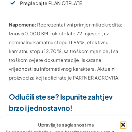
Pregledajte PLAN OTPLATE
Napomena:
Reprezentativni primjer mikrokredita:
Iznos 50.000 KM, rok otplate 72 mjeseci, uz
nominalnu kamatnu stopu 11.99%, efektivnu
kamatnu stopu 12.70%, sa troškom mjenice, I sa
troškom ovjere dokumentacije. Iskazane
vrijednosti su informativnog karaktera. Aktuelni
proizvod za koji aplicirate je PARTNER AGROVITA.
Odlučili ste se? Ispunite zahtjev
brzo i jednostavno!
Upravljajte saglasnostima
Zahtjev za kredit
Da bismo pružili najbolje iskustvo, koristimo tehnologije poput