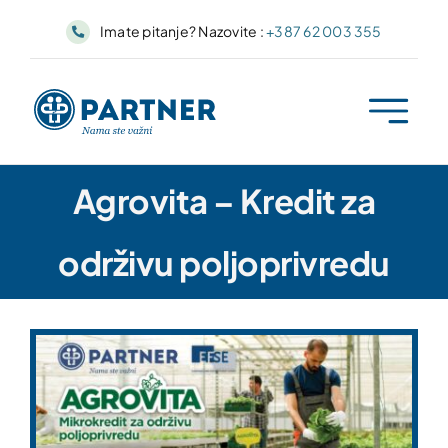
Skip
Imate pitanje? Nazovite :
+387 62 003 355
to
content
Agrovita – Kredit za
održivu poljoprivredu