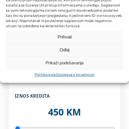
kolačića za čuvanje i/ili pristup informacijama o uređaju. Saglasnost
sa ovim tehnologijama će nam omogućiti da obrađujemo podatke
kao što su ponašanje pri pregledanju ili jedinstveni ID-ovi na ovoj veb
lokaciji. Nepristanak ili povlačenje saglasnosti može negativno
Mikrokrediti do 10.000 KM
uticati na određene karakteristike i funkcije.
Prihvati
Odbij
Kreditni kalkulator
Prikaži podešavanja
Izračunajte svoju mjesečnu ratu brzo i
Politika kolačića
Izjava o privatnosti
jednostavno
IZNOS KREDITA
450 KM