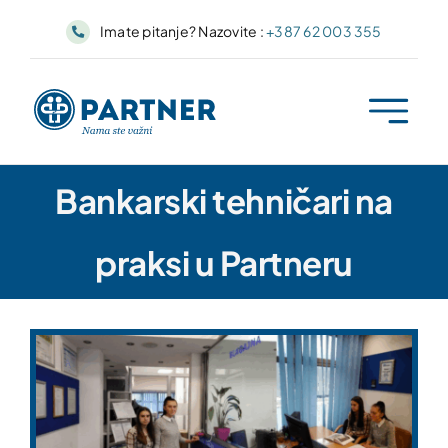
Skip
Imate pitanje? Nazovite :
+387 62 003 355
to
content
Bankarski tehničari na
praksi u Partneru