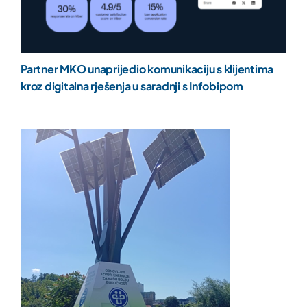
Partner MKO unaprijedio komunikaciju s klijentima
kroz digitalna rješenja u saradnji s Infobipom