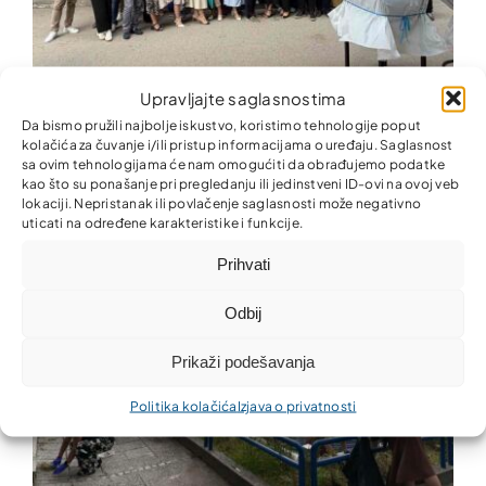
Upravljajte saglasnostima
Partner MKO otvorio novu poslovnicu u Tuzli
Da bismo pružili najbolje iskustvo, koristimo tehnologije poput
kolačića za čuvanje i/ili pristup informacijama o uređaju. Saglasnost
sa ovim tehnologijama će nam omogućiti da obrađujemo podatke
kao što su ponašanje pri pregledanju ili jedinstveni ID-ovi na ovoj veb
lokaciji. Nepristanak ili povlačenje saglasnosti može negativno
uticati na određene karakteristike i funkcije.
Prihvati
Odbij
Prikaži podešavanja
Politika kolačića
Izjava o privatnosti