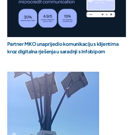
Partner MKO unaprijedio komunikaciju s klijentima
kroz digitalna rješenja u saradnji s Infobipom