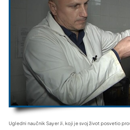
Ugledni naučnik Sayer Ji, koji je svoj život posvetio p