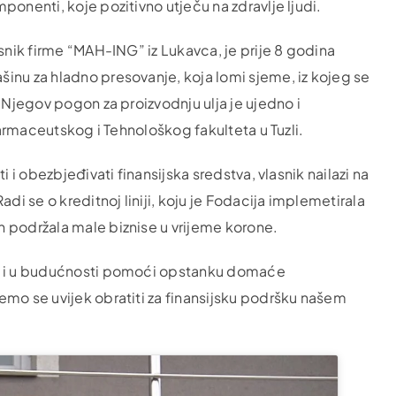
onenti, koje pozitivno utječu na zdravlje ljudi.
snik firme “MAH-ING” iz Lukavca, je prije 8 godina
inu za hladno presovanje, koja lomi sjeme, iz kojeg se
 Njegov pogon za proizvodnju ulja je ujedno i
 Farmaceutskog i Tehnološkog fakulteta u Tuzli.
 i obezbjeđivati finansijska sredstva, vlasnik nailazi na
di se o kreditnoj liniji, koju je Fodacija implemetirala
 podržala male biznise u vrijeme korone.
će i u budućnosti pomoći opstanku domaće
emo se uvijek obratiti za finansijsku podršku našem