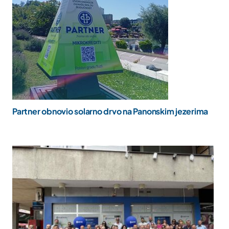
Partner obnovio solarno drvo na Panonskim jezerima