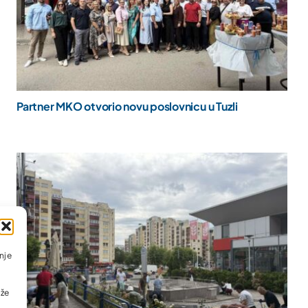
Partner MKO otvorio novu poslovnicu u Tuzli
nje
ože