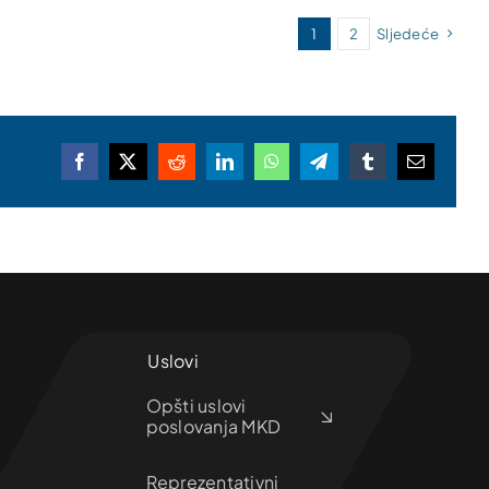
1
2
Sljedeće
Facebook
X
Reddit
LinkedIn
WhatsApp
Telegram
Tumblr
Email
Uslovi
Opšti uslovi
poslovanja MKD
Reprezentativni