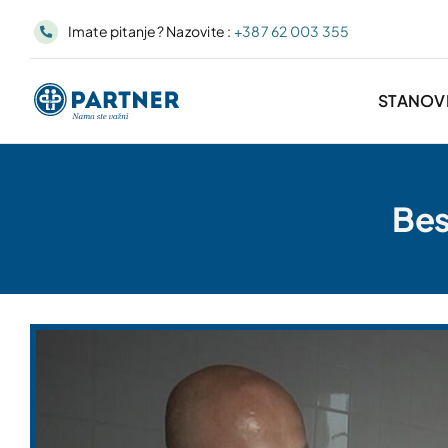
Skip
Imate pitanje? Nazovite :
+387 62 003 355
to
content
STANOV
Bes