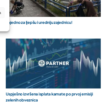
a
Zajedno za ljepšu i uredniju zajednicu!
Uspješno izvršena isplata kamate po prvoj emisiji
zelenih obveznica