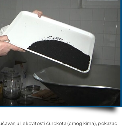
roučavanju ljekovitosti ćurokota (crnog kima), pokazao