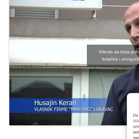
Kliknite da biste prih
kolačiće i omogućil
Da 
i/i
omo
jed
neg