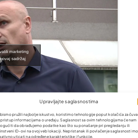
vatili marketing
i ovaj sadržaj
Upravljajte saglasnostima
bismo pružili najbolje iskustvo, koristimo tehnologije poput kolačića za čuva
li pristup informacijama o uređaju. Saglasnost sa ovim tehnologijama će nam
gućiti da obrađujemo podatke kao što su ponašanje pri pregledanju ili
instveni ID-ovi na ovoj veb lokaciji. Nepristanak ili povlačenje saglasnosti m
ativno uticati na određene karakteristike i funkcije.