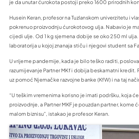
je da unutar ćurokota postoji preko 1600 prirodnih komp
Husein Keran, profesor na Tuzlanskom univerzitetu i vla
pokrenuo proizvodnju ćurokotovog ulja. Nabavio je maš
cijedi ulje. Od 1 kg sjemena dobije se oko 250 ml ulja.
laboratorija u kojoj znanaja stiču i njegovi student sa
U vrijeme pandemije, kada je bilo teško raditi, poslovati
razumijevanje Partner MKf i dobija beskamatni kredit. Ra
uz pomoć Njemačke razvojne banke (KfW) i na taj način
“U teškim vremenima korisno je imati podršku, koja 
proizvodnje, a Partner MKF je pouzdan partner, kome ć
malom biznisu”, istakao je profesor Keran.