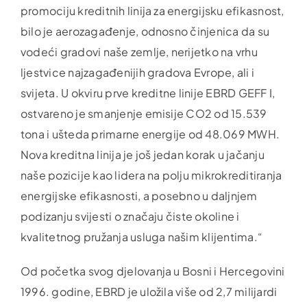
promociju kreditnih linija za energijsku efikasnost,
bilo je aerozagađenje, odnosno činjenica da su
vodeći gradovi naše zemlje, nerijetko na vrhu
ljestvice najzagađenijih gradova Evrope, ali i
svijeta. U okviru prve kreditne linije EBRD GEFF I,
ostvareno je smanjenje emisije CO2 od 15.539
tona i ušteda primarne energije od 48.069 MWH.
Nova kreditna linija je još jedan korak u jačanju
naše pozicije kao lidera na polju mikrokreditiranja
energijske efikasnosti, a posebno u daljnjem
podizanju svijesti o značaju čiste okoline i
kvalitetnog pružanja usluga našim klijentima.“
Od početka svog djelovanja u Bosni i Hercegovini
1996. godine, EBRD je uložila više od 2,7 milijardi