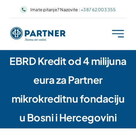
Skip
Imate pitanje? Nazovite :
+387 62 003 355
to
content
EBRD Kredit od 4 milijuna
eura za Partner
mikrokreditnu fondaciju
u Bosni i Hercegovini