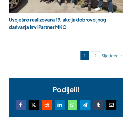
Uspješno realizovana 19. akcija dobrovoljnog
darivanja krvi Partner MKO
1
2
Sljedeće
Podijeli!
Facebook
X
Reddit
LinkedIn
WhatsApp
Telegram
Tumblr
Email