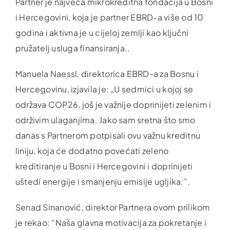
Partner je najveća mikrokreditna fondacija u Bosni
i Hercegovini, koja je partner EBRD-a više od 10
godina i aktivna je u cijeloj zemlji kao ključni
pružatelj usluga finansiranja..
Manuela Naessl, direktorica EBRD-a za Bosnu i
Hercegovinu, izjavila je: „U sedmici u kojoj se
održava COP26, još je važnije doprinijeti zelenim i
održivim ulaganjima. Jako sam sretna što smo
danas s Partnerom potpisali ovu važnu kreditnu
liniju, koja će dodatno povećati zeleno
kreditiranje u Bosni i Hercegovini i doprinijeti
uštedi energije i smanjenju emisije ugljika.”.
Senad Sinanović, direktor Partnera ovom prilikom
je rekao: “Naša glavna motivacija za pokretanje i