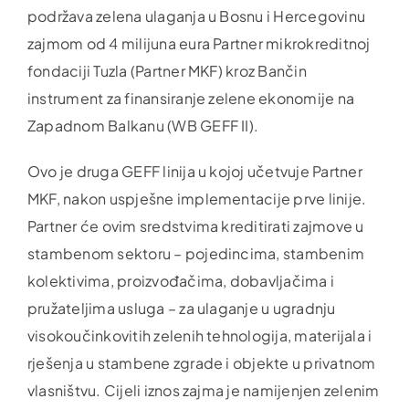
podržava zelena ulaganja u Bosnu i Hercegovinu
zajmom od 4 milijuna eura Partner mikrokreditnoj
fondaciji Tuzla (Partner MKF) kroz Bančin
instrument za finansiranje zelene ekonomije na
Zapadnom Balkanu (WB GEFF II).
Ovo je druga GEFF linija u kojoj učetvuje Partner
MKF, nakon uspješne implementacije prve linije.
Partner će ovim sredstvima kreditirati zajmove u
stambenom sektoru – pojedincima, stambenim
kolektivima, proizvođačima, dobavljačima i
pružateljima usluga – za ulaganje u ugradnju
visokoučinkovitih zelenih tehnologija, materijala i
rješenja u stambene zgrade i objekte u privatnom
vlasništvu. Cijeli iznos zajma je namijenjen zelenim