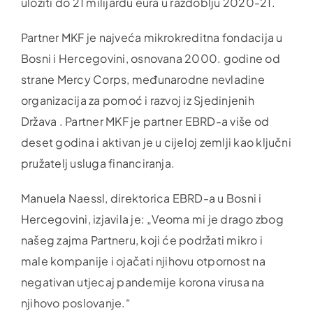
uložiti do 21 milijardu eura u razdoblju 2020-21.
Partner MKF je najveća mikrokreditna fondacija u
Bosni i Hercegovini, osnovana 2000. godine od
strane Mercy Corps, međunarodne nevladine
organizacija za pomoć i razvoj iz Sjedinjenih
Država . Partner MKF je partner EBRD-a više od
deset godina i aktivan je u cijeloj zemlji kao ključni
pružatelj usluga financiranja.
Manuela Naessl, direktorica EBRD-a u Bosni i
Hercegovini, izjavila je: „Veoma mi je drago zbog
našeg zajma Partneru, koji će podržati mikro i
male kompanije i ojačati njihovu otpornost na
negativan utjecaj pandemije korona virusa na
njihovo poslovanje.“