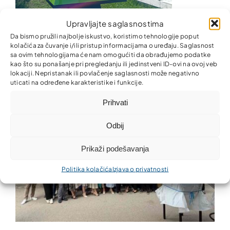
Upravljajte saglasnostima
Da bismo pružili najbolje iskustvo, koristimo tehnologije poput
Partner obnovio solarno drvo na Panonskim jezerima
kolačića za čuvanje i/ili pristup informacijama o uređaju. Saglasnost
sa ovim tehnologijama će nam omogućiti da obrađujemo podatke
kao što su ponašanje pri pregledanju ili jedinstveni ID-ovi na ovoj veb
lokaciji. Nepristanak ili povlačenje saglasnosti može negativno
uticati na određene karakteristike i funkcije.
Prihvati
Odbij
Prikaži podešavanja
Politika kolačića
Izjava o privatnosti