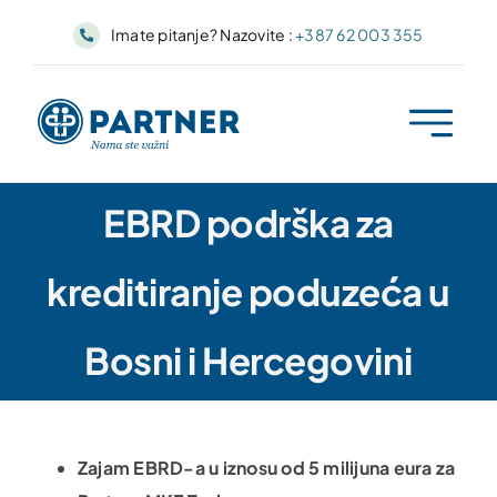
Skip
Imate pitanje? Nazovite :
+387 62 003 355
to
content
EBRD podrška za
kreditiranje poduzeća u
Bosni i Hercegovini
Zajam EBRD-a u iznosu od 5 milijuna eura za