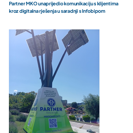
Partner MKO unaprijedio komunikaciju s klijentima
kroz digitalna rješenja u saradnji s Infobipom