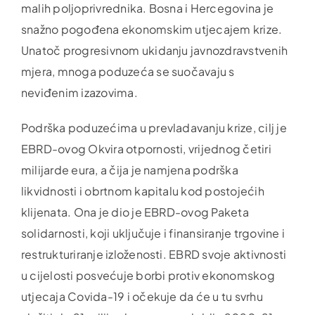
malih poljoprivrednika. Bosna i Hercegovina je
snažno pogođena ekonomskim utjecajem krize.
Unatoč progresivnom ukidanju javnozdravstvenih
mjera, mnoga poduzeća se suočavaju s
neviđenim izazovima.
Podrška poduzećima u prevladavanju krize, cilj je
EBRD-ovog Okvira otpornosti, vrijednog četiri
milijarde eura, a čija je namjena podrška
likvidnosti i obrtnom kapitalu kod postojećih
klijenata. Ona je dio je EBRD-ovog Paketa
solidarnosti, koji uključuje i finansiranje trgovine i
restrukturiranje izloženosti. EBRD svoje aktivnosti
u cijelosti posvećuje borbi protiv ekonomskog
utjecaja Covida-19 i očekuje da će u tu svrhu