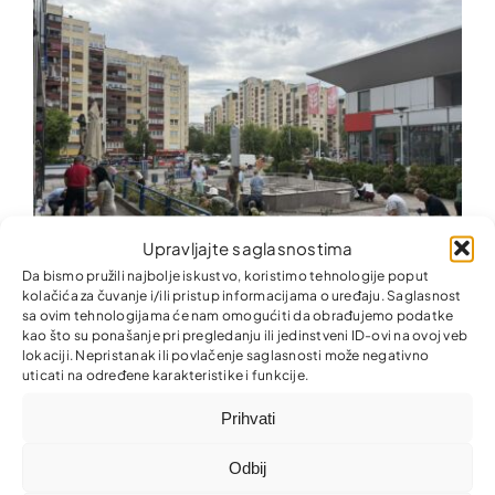
Upravljajte saglasnostima
Da bismo pružili najbolje iskustvo, koristimo tehnologije poput
kolačića za čuvanje i/ili pristup informacijama o uređaju. Saglasnost
sa ovim tehnologijama će nam omogućiti da obrađujemo podatke
Zajedno za ljepšu i uredniju zajednicu!
kao što su ponašanje pri pregledanju ili jedinstveni ID-ovi na ovoj veb
lokaciji. Nepristanak ili povlačenje saglasnosti može negativno
uticati na određene karakteristike i funkcije.
Prihvati
Odbij