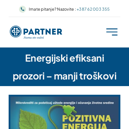
Skip
Imate pitanje? Nazovite :
+387 62 003 355
to
content
Energijski efiksani
prozori – manji troškovi