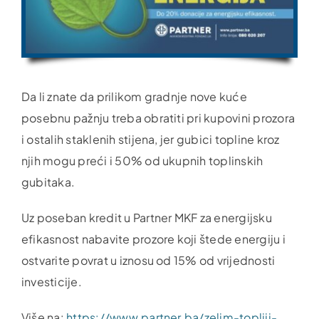
Da li znate da prilikom gradnje nove kuće
posebnu pažnju treba obratiti pri kupovini prozora
i ostalih staklenih stijena, jer gubici topline kroz
njih mogu preći i 50% od ukupnih toplinskih
gubitaka.
Uz poseban kredit u Partner MKF za energijsku
efikasnost nabavite prozore koji štede energiju i
ostvarite povrat u iznosu od 15% od vrijednosti
investicije.
Više na:
https://www.partner.ba/zelim-topliji-