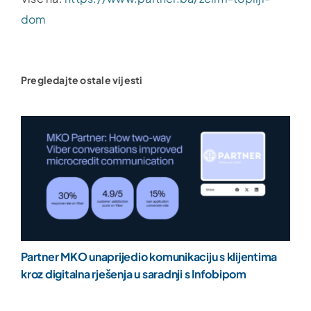
dom
Pregledajte ostale vijesti
Partner MKO unaprijedio komunikaciju s klijentima
kroz digitalna rješenja u saradnji s Infobipom