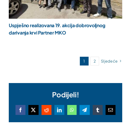
Uspješno realizovana 19. akcija dobrovoljnog
darivanja krvi Partner MKO
1
2
Sljedeće
Podijeli!
Facebook
X
Reddit
LinkedIn
WhatsApp
Telegram
Tumblr
Email