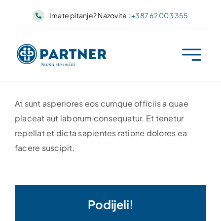
Skip
Imate pitanje? Nazovite :
+387 62 003 355
to
content
At sunt asperiores eos cumque officiis a quae
placeat aut laborum consequatur. Et tenetur
repellat et dicta sapientes ratione dolores ea
facere suscipit.
Podijeli!