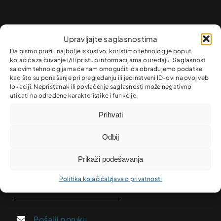
Upravljajte saglasnostima
Da bismo pružili najbolje iskustvo, koristimo tehnologije poput
kolačića za čuvanje i/ili pristup informacijama o uređaju. Saglasnost
sa ovim tehnologijama će nam omogućiti da obrađujemo podatke
Kontakt
kao što su ponašanje pri pregledanju ili jedinstveni ID-ovi na ovoj veb
lokaciji. Nepristanak ili povlačenje saglasnosti može negativno
uticati na određene karakteristike i funkcije.
Lokacija i kontakt
Prihvati
Odbij
Pronađi najbližu poslovnicu!
Prikaži podešavanja
Najbliža poslovnica
Politika kolačića
Izjava o privatnosti
Pošalji poruku