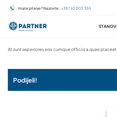
Skip
Imate pitanje? Nazovite :
+387 62 003 355
to
content
STANOV
At sunt asperiores eos cumque officiis a quae placeat 
Podijeli!