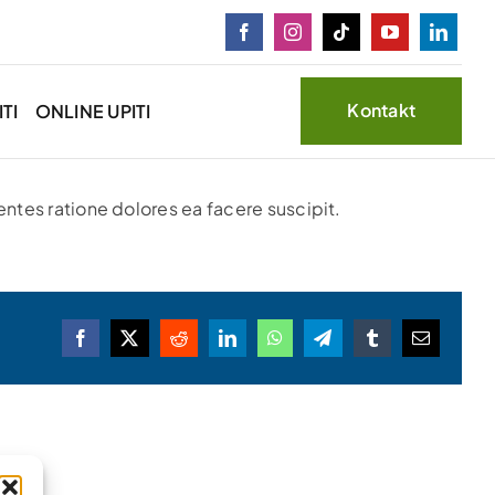
Kontakt
TI
ONLINE UPITI
entes ratione dolores ea facere suscipit.
Facebook
X
Reddit
LinkedIn
WhatsApp
Telegram
Tumblr
Email