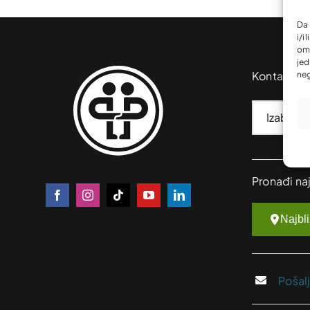
Da 
i/i
omo
jed
Kontakt
neg
Pronađi na
Najbl
Pošal