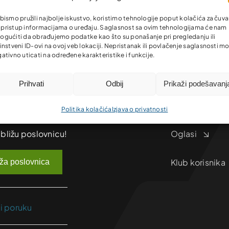
bismo pružili najbolje iskustvo, koristimo tehnologije poput kolačića za čuva
li pristup informacijama o uređaju. Saglasnost sa ovim tehnologijama će nam
gućiti da obrađujemo podatke kao što su ponašanje pri pregledanju ili
instveni ID-ovi na ovoj veb lokaciji. Nepristanak ili povlačenje saglasnosti m
Istraži
ativno uticati na određene karakteristike i funkcije.
O nama
Prihvati
Odbij
Prikaži podešavanj
Lokacija i kontakt
Vijesti
Politika kolačića
Izjava o privatnosti
jbližu poslovnicu!
Oglasi
Klub korisnika
iža poslovnica
ji poruku