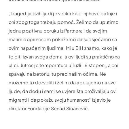
„Tragedija ovih ljudi je velika kao i njihove patnje i
oni zbog toga trebaju pomoć. Želimo da uputimo
jednu pozitivnu poruku iz Partnera i da svojim
malim doprinosom pokažemo da suosjećamo sa
ovim napaćenim ljudima. Mi u BiH znamo, kako je
to biti izvan svoga doma, a ovi ljudi su praktično na
ulici. Jutros je temperatura u Tuzli -6 stepeni, a oni
spavaju na betonu, tu pred našim očima. Ne
možemo to dozvoliti i želim da apelujemo na sve
ljude, da dođu i sami se uvjere šta proživaljaju ovi
migranti i da pokažu svoju humanost“ izjavio je
direktor Fondacije Senad Sinanović.