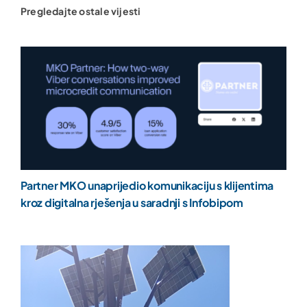
Pregledajte ostale vijesti
Partner MKO unaprijedio komunikaciju s klijentima
kroz digitalna rješenja u saradnji s Infobipom