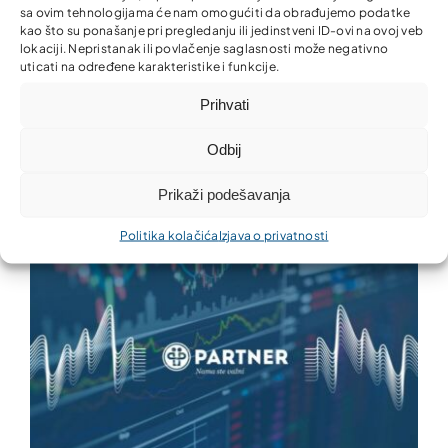
sa ovim tehnologijama će nam omogućiti da obrađujemo podatke
kao što su ponašanje pri pregledanju ili jedinstveni ID-ovi na ovoj veb
lokaciji. Nepristanak ili povlačenje saglasnosti može negativno
uticati na određene karakteristike i funkcije.
Prihvati
Odbij
Zajedno za ljepšu i uredniju zajednicu!
Prikaži podešavanja
Politika kolačića
Izjava o privatnosti