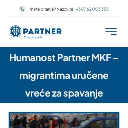
Skip
Imate pitanje? Nazovite :
+387 62 003 355
to
content
Humanost Partner MKF –
migrantima uručene
vreće za spavanje