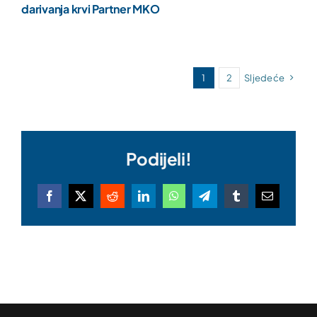
darivanja krvi Partner MKO
1
2
Sljedeće
Podijeli!
Facebook
X
Reddit
LinkedIn
WhatsApp
Telegram
Tumblr
Email