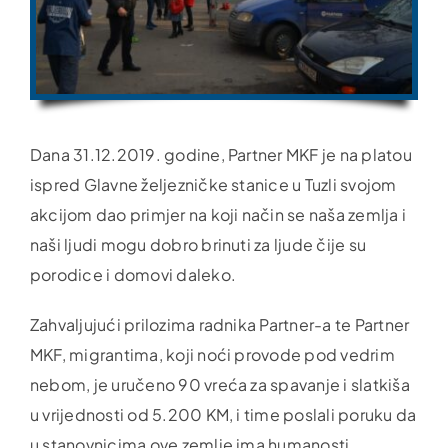
Dana 31.12.2019.
godine,
Partner MKF je na platou
ispred Glavne željezničke stanice u Tuzli svojom
akcijom dao primjer na koji način se naša zemlja i
naši ljudi mogu dobro brinuti za ljude čije su
porodice i domovi daleko.
Zahvaljujući prilozima radnika Partner-a te Partner
MKF, migrantima, koji noći provode pod vedrim
nebom, je uručeno 90 vreća za spavanje i slatkiša
u vrijednosti od 5.200 KM, i time poslali poruku da
u stanovnicima ove zemlje ima humanosti.