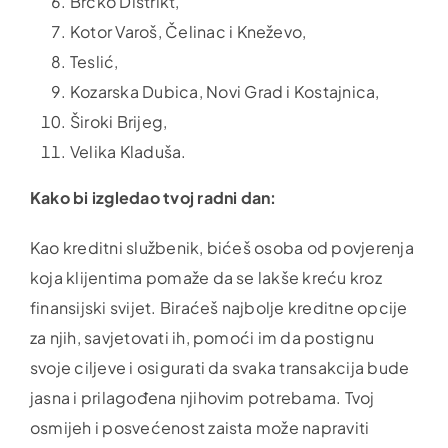
Brčko Distrikt,
Kotor Varoš, Čelinac i Kneževo,
Teslić,
Kozarska Dubica, Novi Grad i Kostajnica,
Široki Brijeg,
Velika Kladuša.
Kako bi izgledao tvoj radni dan:
Kao kreditni službenik, bićeš osoba od povjerenja
koja klijentima pomaže da se lakše kreću kroz
finansijski svijet. Biraćeš najbolje kreditne opcije
za njih, savjetovati ih, pomoći im da postignu
svoje ciljeve i osigurati da svaka transakcija bude
jasna i prilagođena njihovim potrebama. Tvoj
osmijeh i posvećenost zaista može napraviti