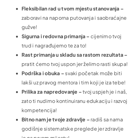
Fleksibilan rad u tvom mjestu stanovanja –
zaboravi na naporna putovanja i saobraćajne
gužve!
Sigurna i redovna primanja –
cijenimo tvoj
trud i nagrađujemo te za to!
Rast primanja u skladu sa rastom rezultata –
pratit ćemo tvoj uspon jer želimo rasti skupa!
Podrška i obuka –
svaki početak može biti
lakši uz pravog mentora i tim koji je iza tebe!
Prilika za napredovanje –
tvoj uspjeh je i naš,
zato ti nudimo kontinuiranu edukaciju i razvoj
kompetencija!
Bitno nam je tvoje zdravlje –
radiš sa nama
godišnje sistematske preglede jer zdravlje
je na prvom mijestu!