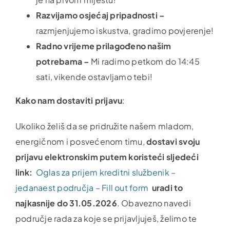
Razvijamo osjećaj pripadnosti –
razmjenjujemo iskustva, gradimo povjerenje!
Radno vrijeme prilagođeno našim
potrebama –
Mi radimo petkom do 14:45
sati, vikende ostavljamo tebi!
Kako nam dostaviti prijavu
:
Ukoliko želiš da se pridružite našem mladom,
energičnom i posvećenom timu,
dostavi svoju
prijavu elektronskim putem koristeći sljedeći
link:
Oglas za prijem kreditni službenik –
jedanaest područja – Fill out form
uradi to
najkasnije do 31.05.2026
. Obavezno navedi
područje rada za koje se prijavljuješ, želimo te