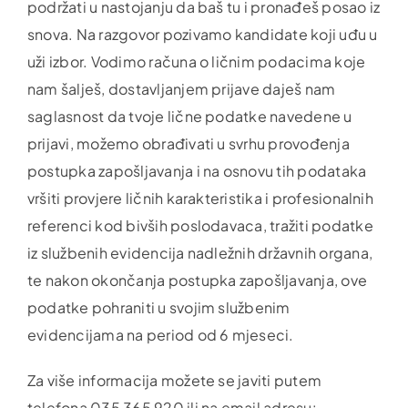
podržati u nastojanju da baš tu i pronađeš posao iz
snova. Na razgovor pozivamo kandidate koji uđu u
uži izbor. Vodimo računa o ličnim podacima koje
nam šalješ, dostavljanjem prijave daješ nam
saglasnost da tvoje lične podatke navedene u
prijavi, možemo obrađivati u svrhu provođenja
postupka zapošljavanja i na osnovu tih podataka
vršiti provjere ličnih karakteristika i profesionalnih
referenci kod bivših poslodavaca, tražiti podatke
iz službenih evidencija nadležnih državnih organa,
te nakon okončanja postupka zapošljavanja, ove
podatke pohraniti u svojim službenim
evidencijama na period od 6 mjeseci.
Za više informacija možete se javiti putem
telefona 035 365 920 ili na email adresu: