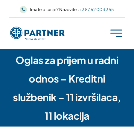
Skip
Imate pitanje? Nazovite :
+387 62 003 355
to
content
Oglas za prijem u radni
odnos – Kreditni
službenik – 11 izvršilaca,
11 lokacija