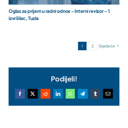
Oglas za prijem u radni odnos – Interni revizor – 1
izvršilac, Tuzla
1
2
Sljedeće
Podijeli!
Facebook
X
Reddit
LinkedIn
WhatsApp
Telegram
Tumblr
Email