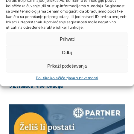
Da bismo pružili najbolje iskustvo, koristimo tehnologije poput
kolačića za čuvanje i/ili pristup informacijama o uređaju. Saglasnost
sa ovim tehnologijama će nam omogućiti da obrađujemo podatke
kao što su ponašanje pri pregledanju ili jedinstveni ID-ovi na ovoj veb
lokaciji. Nepristanak ili povlačenje saglasnosti može negativno
uticati na određene karakteristike i funkcije.
Prihvati
Odbij
Prikaži podešavanja
Oglas za prijem u radni odnos – Kreditni službenik –
Politika kolačića
Izjava o privatnosti
5 izvršilaca, više lokacija