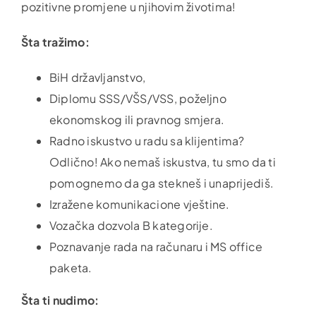
pozitivne promjene u njihovim životima!
Šta tražimo:
BiH državljanstvo,
Diplomu SSS/VŠS/VSS, poželjno
ekonomskog ili pravnog smjera.
Radno iskustvo u radu sa klijentima?
Odlično! Ako nemaš iskustva, tu smo da ti
pomognemo da ga stekneš i unaprijediš.
Izražene komunikacione vještine.
Vozačka dozvola B kategorije.
Poznavanje rada na računaru i MS office
paketa.
Šta ti nudimo: