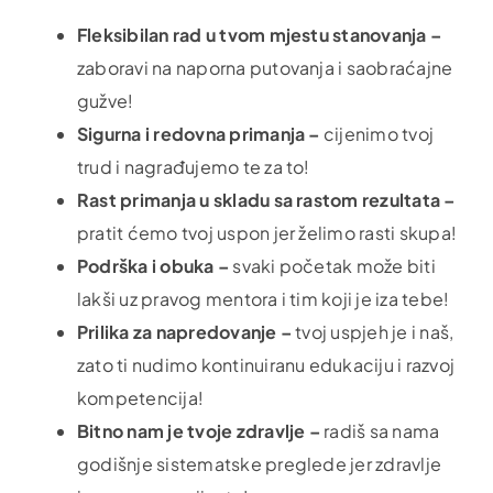
Fleksibilan rad u tvom mjestu stanovanja –
zaboravi na naporna putovanja i saobraćajne
gužve!
Sigurna i redovna primanja –
cijenimo tvoj
trud i nagrađujemo te za to!
Rast primanja u skladu sa rastom rezultata –
pratit ćemo tvoj uspon jer želimo rasti skupa!
Podrška i obuka –
svaki početak može biti
lakši uz pravog mentora i tim koji je iza tebe!
Prilika za napredovanje –
tvoj uspjeh je i naš,
zato ti nudimo kontinuiranu edukaciju i razvoj
kompetencija!
Bitno nam je tvoje zdravlje –
radiš sa nama
godišnje sistematske preglede jer zdravlje