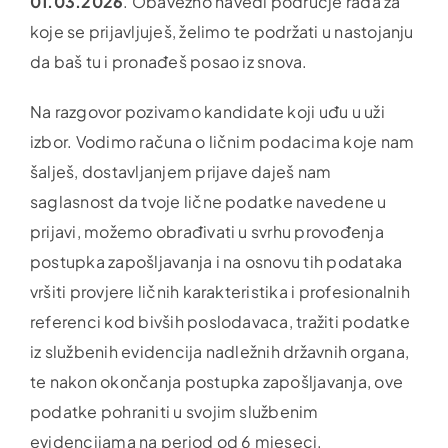
01.03.2026
. Obavezno navedi područje rada za
koje se prijavljuješ, želimo te podržati u nastojanju
da baš tu i pronađeš posao iz snova.
Na razgovor pozivamo kandidate koji uđu u uži
izbor. Vodimo računa o ličnim podacima koje nam
šalješ, dostavljanjem prijave daješ nam
saglasnost da tvoje lične podatke navedene u
prijavi, možemo obrađivati u svrhu provođenja
postupka zapošljavanja i na osnovu tih podataka
vršiti provjere ličnih karakteristika i profesionalnih
referenci kod bivših poslodavaca, tražiti podatke
iz službenih evidencija nadležnih državnih organa,
te nakon okončanja postupka zapošljavanja, ove
podatke pohraniti u svojim službenim
evidencijama na period od 6 mjeseci.