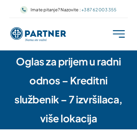
Skip
Imate pitanje? Nazovite :
+387 62 003 355
to
content
Oglas za prijem u radni
odnos – Kreditni
službenik – 7 izvršilaca,
više lokacija