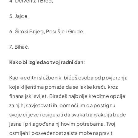
4. Derventa i Brod,
5. Jajce,
6. Široki Brijeg, Posušje i Grude,
7. Bihać.
Kako bi izgledao tvoj radni dan:
Kao kreditni službenik, bićeš osoba od povjerenja
koja klijentima pomaže da se lakše kreću kroz
finansijski svijet. Biraćeš najbolje kreditne opcije
za njih, savjetovati ih, pomoći im da postignu
svoje ciljeve i osigurati da svaka transakcija bude
jasna i prilagođena njihovim potrebama. Tvoj
osmijeh i posvećenost zaista može napraviti