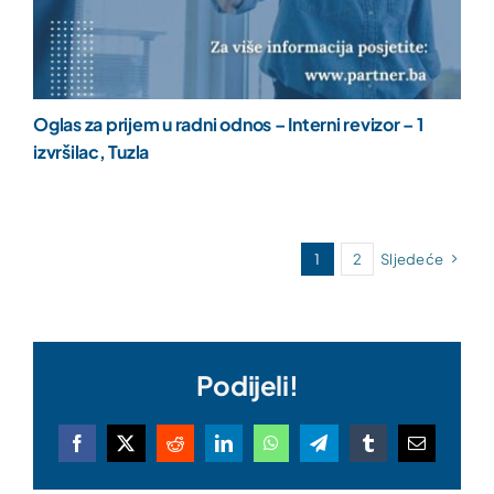
Oglas za prijem u radni odnos – Interni revizor – 1
izvršilac, Tuzla
1
2
Sljedeće
Podijeli!
Facebook
X
Reddit
LinkedIn
WhatsApp
Telegram
Tumblr
Email