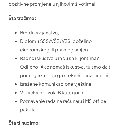
pozitivne promjene u njihovim životima!
Šta tražimo:
BiH državljanstvo,
Diplomu SSS/VŠS/VSS, poželjno
ekonomskog ili pravnog smjera.
Radno iskustvo u radu sa klijentima?
Odlično! Ako nemaš iskustva, tu smo da ti
pomognemo da ga stekneš i unaprijediš.
Izražene komunikacione vještine.
Vozačka dozvola B kategorije.
Poznavanje rada na računaru i MS office
paketa.
Šta ti nudimo: