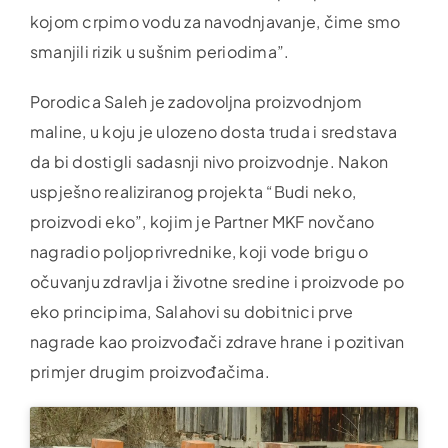
kojom crpimo vodu za navodnjavanje, čime smo
smanjili rizik u sušnim periodima”.
Porodica Saleh je zadovoljna proizvodnjom
maline, u koju je ulozeno dosta truda i sredstava
da bi dostigli sadasnji nivo proizvodnje. Nakon
uspješno realiziranog projekta “Budi neko,
proizvodi eko”, kojim je Partner MKF novčano
nagradio poljoprivrednike, koji vode brigu o
očuvanju zdravlja i životne sredine i proizvode po
eko principima, Salahovi su dobitnici prve
nagrade kao proizvođači zdrave hrane i pozitivan
primjer drugim proizvođačima.