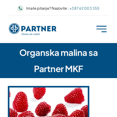
Skip
Imate pitanje? Nazovite :
+387 62 003 355
to
content
Organska malina sa
Partner MKF