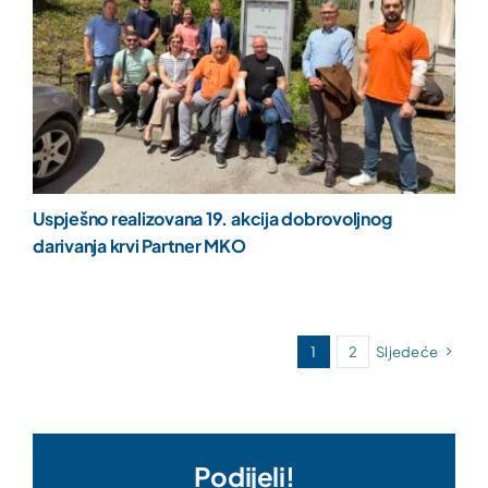
Uspješno realizovana 19. akcija dobrovoljnog
darivanja krvi Partner MKO
1
2
Sljedeće
Podijeli!