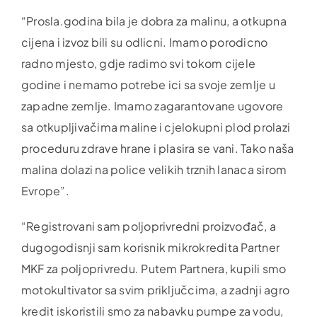
“Prosla.godina bila je dobra za malinu, a otkupna
cijena i izvoz bili su odlicni. Imamo porodicno
radno mjesto, gdje radimo svi tokom cijele
godine i nemamo potrebe ici sa svoje zemlje u
zapadne zemlje. Imamo zagarantovane ugovore
sa otkupljivačima maline i cjelokupni plod prolazi
proceduru zdrave hrane i plasira se vani. Tako naša
malina dolazi na police velikih trznih lanaca sirom
Evrope”.
“Registrovani sam poljoprivredni proizvođač, a
dugogodisnji sam korisnik mikrokredita Partner
MKF za poljoprivredu. Putem Partnera, kupili smo
motokultivator sa svim priključcima, a zadnji agro
kredit iskoristili smo za nabavku pumpe za vodu,