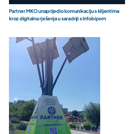
Partner MKO unaprijedio komunikaciju s klijentima
kroz digitalna rješenja u saradnji s Infobipom