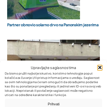
Partner obnovio solarno drvo na Panonskim jezerima
Upravljajte saglasnostima
Da bismo pružili najbolje iskustvo, koristimo tehnologije poput
kolačića za čuvanje i/ili pristup informacijama o uređaju. Saglasnost
sa ovim tehnologijama će nam omogućiti da obrađujemo podatke
kao što su ponašanje pri pregledanju ili jedinstveni ID-ovi na ovoj veb
lokaciji. Nepristanak ili povlačenje saglasnosti može negativno
uticati na određene karakteristike i funkcije.
Prihvati