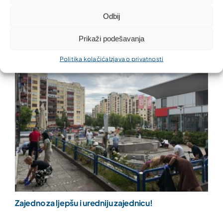
Partner MKO otvorio novu poslovnicu u Tuzli
Odbij
Prikaži podešavanja
Politika kolačića
Izjava o privatnosti
Zajedno za ljepšu i uredniju zajednicu!