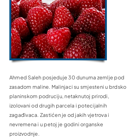
Ahmed Saleh posjeduje 30 dunuma zemlje pod
zasadom maline. Malinjaci su smjesteni u brdsko
planinskom podruciju, netaknutoj prirodi,
izolovani od drugih parcela i potecijalnih
zagađivaca. Zastićen je od jakih vjetrova i
nevremena i u petoj je godini organske
proizvodnje.