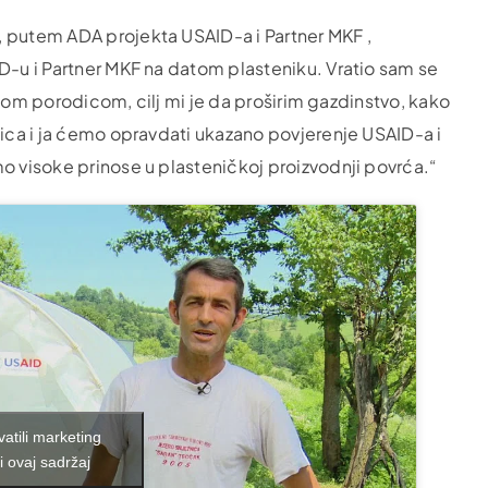
, putem ADA projekta USAID-a i Partner MKF ,
D-u i Partner MKF na datom plasteniku. Vratio sam se
svojom porodicom, cilj mi je da proširim gazdinstvo, kako
dica i ja ćemo opravdati ukazano povjerenje USAID-a i
o visoke prinose u plasteničkoj proizvodnji povrća.“
vatili marketing
i ovaj sadržaj