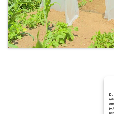
Da 
i/i
omo
jed
neg