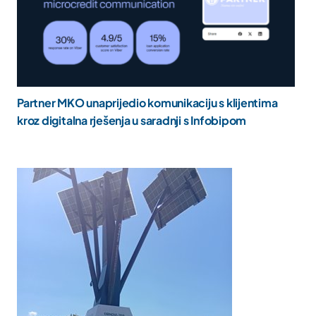
Partner MKO unaprijedio komunikaciju s klijentima
kroz digitalna rješenja u saradnji s Infobipom