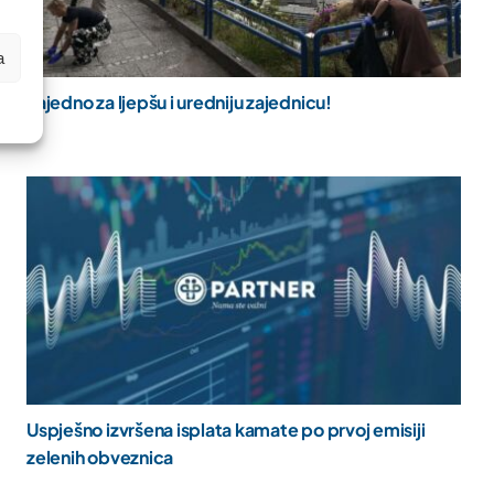
a
Zajedno za ljepšu i uredniju zajednicu!
Uspješno izvršena isplata kamate po prvoj emisiji
zelenih obveznica