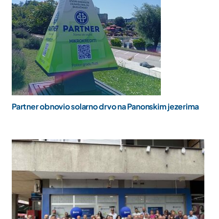
Partner obnovio solarno drvo na Panonskim jezerima