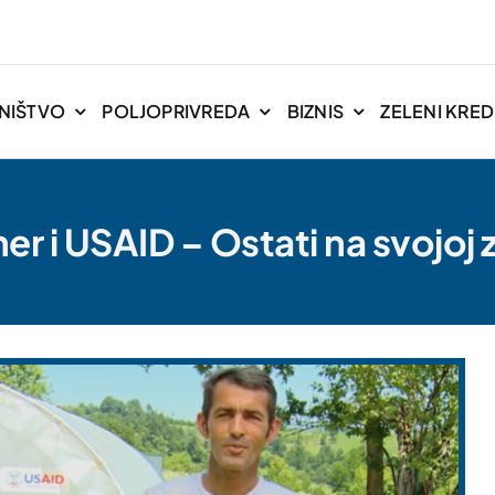
NIŠTVO
POLJOPRIVREDA
BIZNIS
ZELENI KREDI
er i USAID – Ostati na svojoj 