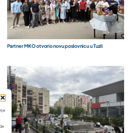
Partner MKO otvorio novu poslovnicu u Tuzli
nje
ože