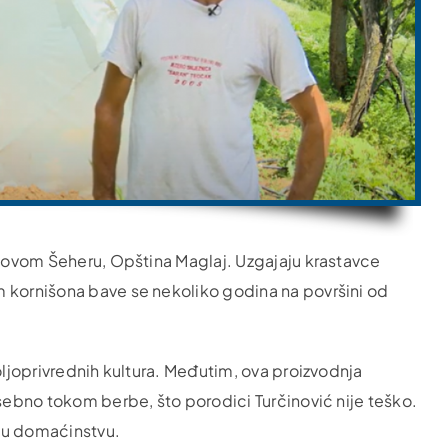
u Novom Šeheru, Opština Maglaj. Uzgajaju krastavce
m kornišona bave se nekoliko godina na površini od
oljoprivrednih kultura. Međutim, ova proizvodnja
osebno tokom berbe, što porodici Turčinović nije teško.
d u domaćinstvu.