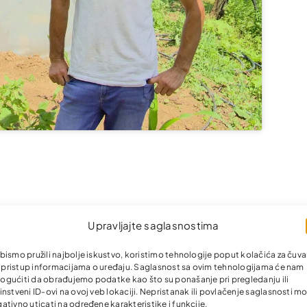
Upravljajte saglasnostima
bismo pružili najbolje iskustvo, koristimo tehnologije poput kolačića za čuva
li pristup informacijama o uređaju. Saglasnost sa ovim tehnologijama će nam
gućiti da obrađujemo podatke kao što su ponašanje pri pregledanju ili
instveni ID-ovi na ovoj veb lokaciji. Nepristanak ili povlačenje saglasnosti m
ativno uticati na određene karakteristike i funkcije.