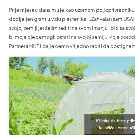
Prije mjesec dana mu je kao uzornom poljoprivredniku
dodijeljen grant u vidu plastenika. „Zahvalan sam USAI
svojoj zemlji jer želim raditi na svom imanju i biti sa 
bi moja djeca mogli ostati na svojoj zemlji. Moja poro
Partnera MKF i dalje ćemo vrijedno raditi da dostignem
Kliknite da biste prih
kolačiće i omogućil