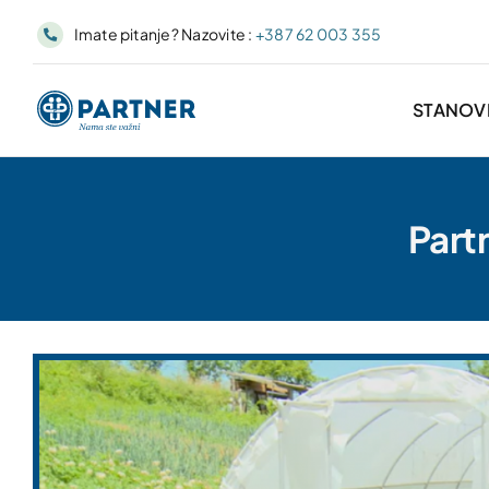
Skip
Imate pitanje? Nazovite :
+387 62 003 355
to
content
STANOV
Partn