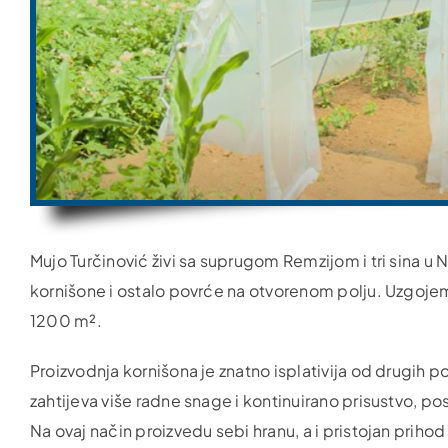
Mujo Turčinović živi sa suprugom Remzijom i tri sina 
kornišone i ostalo povrće na otvorenom polju. Uzgoje
1200 m².
Proizvodnja kornišona je znatno isplativija od drugih p
zahtijeva više radne snage i kontinuirano prisustvo, p
Na ovaj način proizvedu sebi hranu, a i pristojan priho