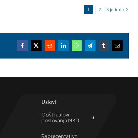
1
2
Sljedeće
Facebook
X
Reddit
LinkedIn
WhatsApp
Telegram
Tumblr
Email
Uslovi
Opšti uslovi
poslovanja MKD
Reprezentativni