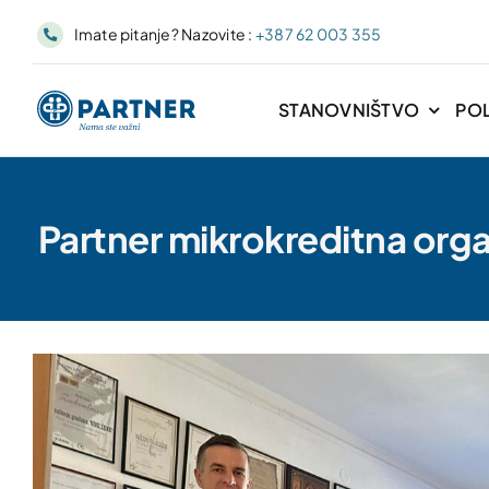
Skip
Imate pitanje? Nazovite :
+387 62 003 355
to
content
STANOVNIŠTVO
PO
Partner mikrokreditna org