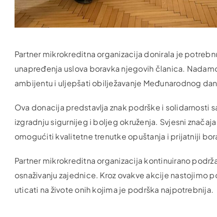
Partner mikrokreditna organizacija donirala je potreb
unapređenja uslova boravka njegovih članica. Nadamo
ambijentu i uljepšati obilježavanje Međunarodnog dan
Ova donacija predstavlja znak podrške i solidarnosti 
izgradnju sigurnijeg i boljeg okruženja. Svjesni znača
omogućiti kvalitetne trenutke opuštanja i prijatniji bo
Partner mikrokreditna organizacija kontinuirano podrža
osnaživanju zajednice. Kroz ovakve akcije nastojimo
uticati na živote onih kojima je podrška najpotrebnija.