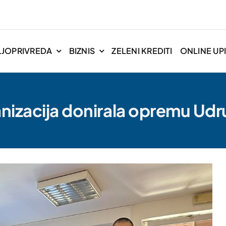
LJOPRIVREDA
BIZNIS
ZELENI KREDITI
ONLINE UPI
anizacija donirala opremu Udr