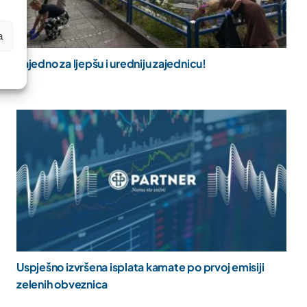
a
Zajedno za ljepšu i uredniju zajednicu!
Uspješno izvršena isplata kamate po prvoj emisiji
zelenih obveznica