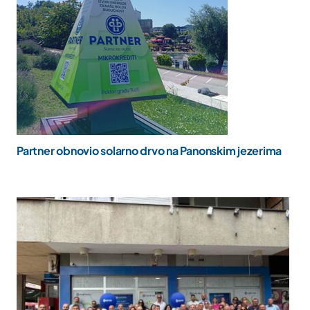
Partner obnovio solarno drvo na Panonskim jezerima