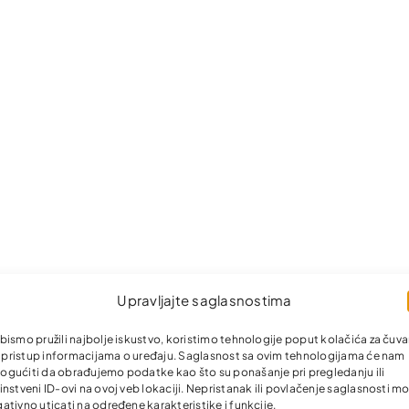
Upravljajte saglasnostima
bismo pružili najbolje iskustvo, koristimo tehnologije poput kolačića za čuva
li pristup informacijama o uređaju. Saglasnost sa ovim tehnologijama će nam
gućiti da obrađujemo podatke kao što su ponašanje pri pregledanju ili
instveni ID-ovi na ovoj veb lokaciji. Nepristanak ili povlačenje saglasnosti m
ativno uticati na određene karakteristike i funkcije.