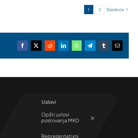
1
2
Sljedeće
Facebook
X
Reddit
LinkedIn
WhatsApp
Telegram
Tumblr
Email
Uslovi
Opšti uslovi
poslovanja MKD
Reprezentativni