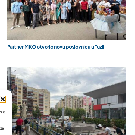
Partner MKO otvorio novu poslovnicu u Tuzli
nje
ože