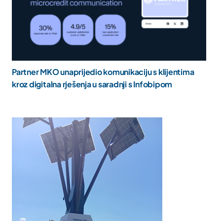
Partner MKO unaprijedio komunikaciju s klijentima
kroz digitalna rješenja u saradnji s Infobipom