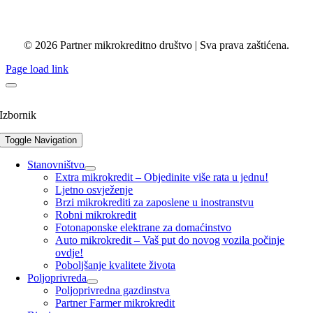
© 2026 Partner mikrokreditno društvo | Sva prava zaštićena.
Page load link
Izbornik
Toggle Navigation
Stanovništvo
Extra mikrokredit – Objedinite više rata u jednu!
Ljetno osvježenje
Brzi mikrokrediti za zaposlene u inostranstvu
Robni mikrokredit
Fotonaponske elektrane za domaćinstvo
Auto mikrokredit – Vaš put do novog vozila počinje
ovdje!
Poboljšanje kvalitete života
Poljoprivreda
Poljoprivredna gazdinstva
Partner Farmer mikrokredit