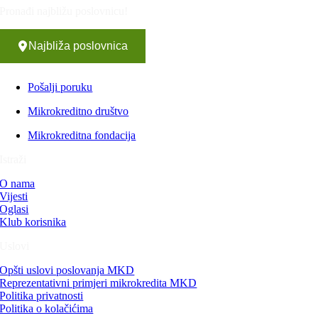
Pronađi najbližu poslovnicu!
Najbliža poslovnica
Pošalji poruku
Mikrokreditno društvo
Mikrokreditna fondacija
Istraži
O nama
Vijesti
Oglasi
Klub korisnika
Uslovi
Opšti uslovi poslovanja MKD
Reprezentativni primjeri mikrokredita MKD
Politika privatnosti
Politika o kolačićima