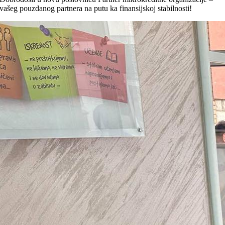
vašeg pouzdanog partnera na putu ka finansijskoj stabilnosti!