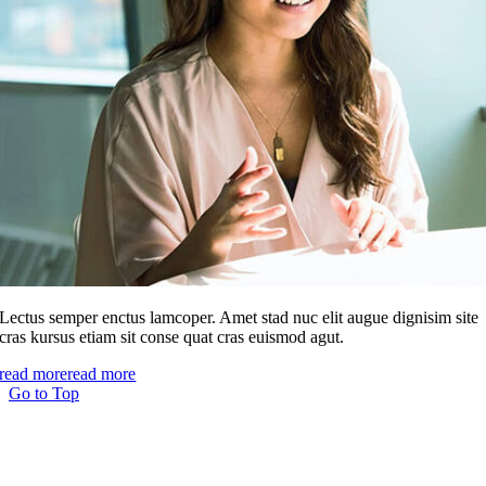
Lectus semper enctus lamcoper. Amet stad nuc elit augue dignisim site
cras kursus etiam sit conse quat cras euismod agut.
read more
read more
Go to Top