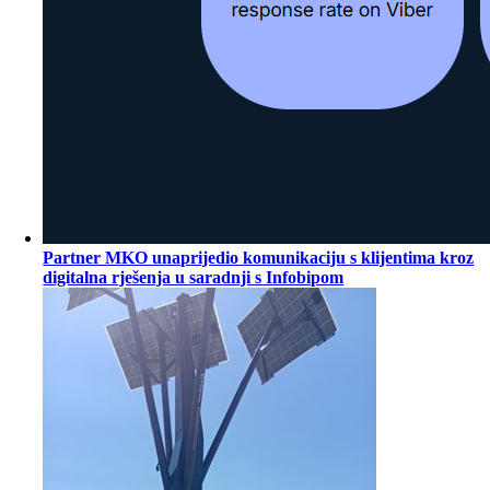
Partner MKO unaprijedio komunikaciju s klijentima kroz
digitalna rješenja u saradnji s Infobipom