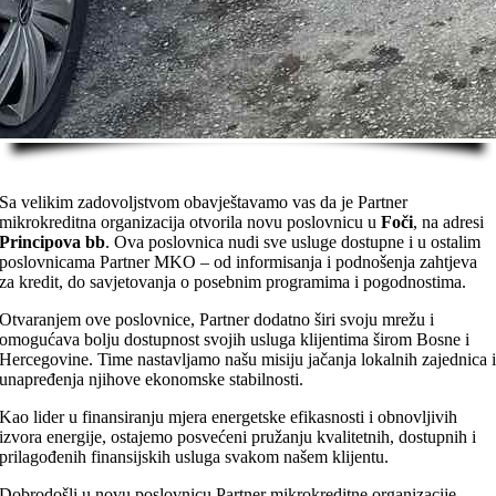
Sa velikim zadovoljstvom obavještavamo vas da je Partner
mikrokreditna organizacija otvorila novu poslovnicu u
Foči
, na adresi
Principova bb
. Ova poslovnica nudi sve usluge dostupne i u ostalim
poslovnicama Partner MKO – od informisanja i podnošenja zahtjeva
za kredit, do savjetovanja o posebnim programima i pogodnostima.
Otvaranjem ove poslovnice, Partner dodatno širi svoju mrežu i
omogućava bolju dostupnost svojih usluga klijentima širom Bosne i
Hercegovine. Time nastavljamo našu misiju jačanja lokalnih zajednica 
unapređenja njihove ekonomske stabilnosti.
Kao lider u finansiranju mjera energetske efikasnosti i obnovljivih
izvora energije, ostajemo posvećeni pružanju kvalitetnih, dostupnih i
prilagođenih finansijskih usluga svakom našem klijentu.
Dobrodošli u novu poslovnicu Partner mikrokreditne organizacije –