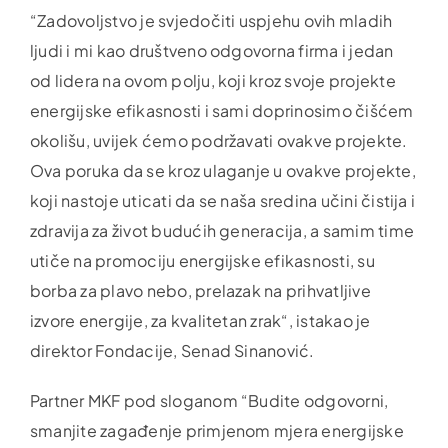
“Zadovoljstvo je svjedočiti uspjehu ovih mladih
ljudi i mi kao društveno odgovorna firma i jedan
od lidera na ovom polju, koji kroz svoje projekte
energijske efikasnosti i sami doprinosimo čišćem
okolišu, uvijek ćemo podržavati ovakve projekte.
Ova poruka da se kroz ulaganje u ovakve projekte,
koji nastoje uticati da se naša sredina učini čistija i
zdravija za život budućih generacija, a samim time
utiče na promociju energijske efikasnosti, su
borba za plavo nebo, prelazak na prihvatljive
izvore energije, za kvalitetan zrak“, istakao je
direktor Fondacije, Senad Sinanović.
Partner MKF pod sloganom “Budite odgovorni,
smanjite zagađenje primjenom mjera energijske