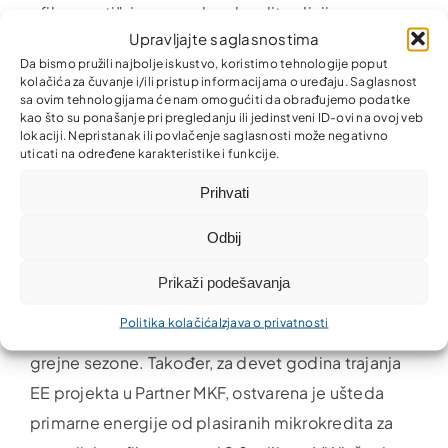
efikasnosti”, ima posebnu kreditnu liniju za
Upravljajte saglasnostima
projekte energijske efikasnosti, kojom se nudi
Da bismo pružili najbolje iskustvo, koristimo tehnologije poput
mogućnost rješavanja problema energijske
kolačića za čuvanje i/ili pristup informacijama o uređaju. Saglasnost
sa ovim tehnologijama će nam omogućiti da obrađujemo podatke
efikasnosti, a samim tim doprinosi čišćem
kao što su ponašanje pri pregledanju ili jedinstveni ID-ovi na ovoj veb
okolišu.
lokaciji. Nepristanak ili povlačenje saglasnosti može negativno
uticati na određene karakteristike i funkcije.
Od 2012. godine do danas, u mjere energijske
Prihvati
efikasnosti Partner MKF je plasirao preko 54
Odbij
miliona KM u individualne stambene projekte. Za
to vrijeme ostvareno je smanjenje emisije CO2 od
Prikaži podešavanja
876 hiljade tona što je približno emisiji CO2 koju
Politika kolačića
Izjava o privatnosti
emituje 132 hiljada domaćinstava u toku jedne
grejne sezone. Također, za devet godina trajanja
EE projekta u Partner MKF, ostvarena je ušteda
primarne energije od plasiranih mikrokredita za