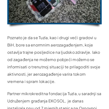
Poznato je da se Tuzla, kao i drugi veći gradovi u
BiH, bore sa enormnim aerozagađenjem, koje
ostavlja trajne posljedice na ljudsko zdravlje. Iako
od zagađenja ne možemo pobjeći možemo se
informisati o trenutnoj situaciji te prilagoditi svoje
aktivnosti, jer aerozagađenje varira tokom
vremena i spram lokacije.
Partner mikrokreditna fondacija Tuzla, u saradnji sa
Udruženjem građanja EKOSOL, je danas
instalirala prvu od 7 mjernih stanica na Osnovnoj