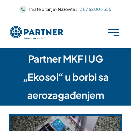
Skip
Imate pitanje? Nazovite :
+387 62 003 355
to
content
Partner MKF i UG
„Ekosol“ u borbi sa
aerozagađenjem