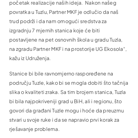
početak realizacije naših ideja. Nakon našeg
povratka u Tuzlu, Partner MKF je odlučio da naš
trud podrži i da nam omogući sredstva za
izgradnju 7 mjernih stanica koje će biti
postavljene na pet osnovnih škola u gradu Tuzla,
na zgradu Partner MKF i na prostorije UG Ekosola“,
kažu iz Udruženja.
Stanice bi bile ravnomjerno raspoređene na
području Tuzle, kako bi se mogla dobiti što tačnija
slika o kvaliteti zraka. Sa tim brojem stanica, Tuzla
bi bila najpokriveniji grad u BiH, ali i regionu, što
govori da građani Tuzle mogu i hoće da preuzmu
stvari u svoje ruke i da se napravio prvi korak za
rješavanje problema.