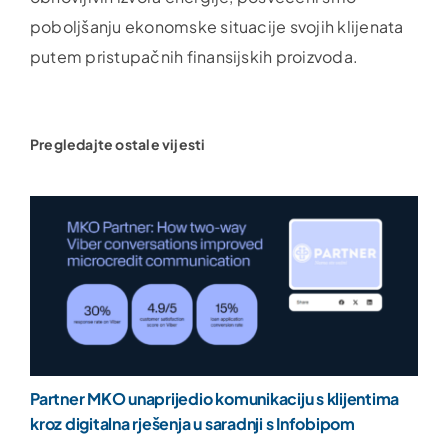
poboljšanju ekonomske situacije svojih klijenata
putem pristupačnih finansijskih proizvoda.
Pregledajte ostale vijesti
Partner MKO unaprijedio komunikaciju s klijentima
kroz digitalna rješenja u saradnji s Infobipom