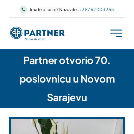
Skip
Imate pitanje? Nazovite :
+387 62 003 355
to
content
Partner otvorio 70.
poslovnicu u Novom
Sarajevu