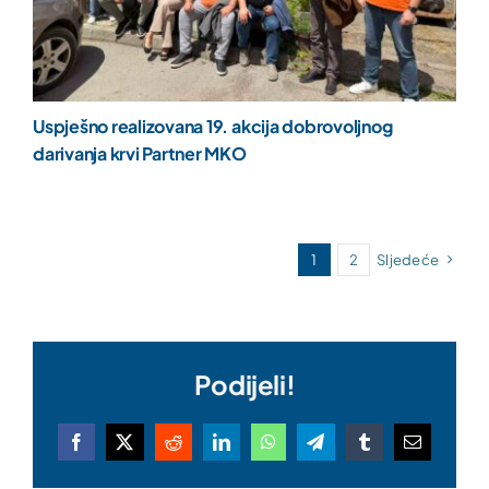
Uspješno realizovana 19. akcija dobrovoljnog
darivanja krvi Partner MKO
1
2
Sljedeće
Podijeli!
Facebook
X
Reddit
LinkedIn
WhatsApp
Telegram
Tumblr
Email