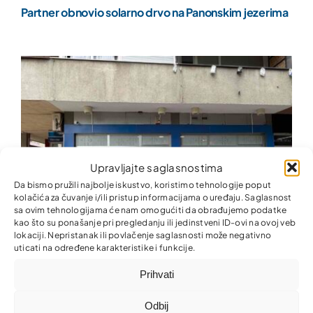
Partner obnovio solarno drvo na Panonskim jezerima
Upravljajte saglasnostima
Da bismo pružili najbolje iskustvo, koristimo tehnologije poput
kolačića za čuvanje i/ili pristup informacijama o uređaju. Saglasnost
sa ovim tehnologijama će nam omogućiti da obrađujemo podatke
kao što su ponašanje pri pregledanju ili jedinstveni ID-ovi na ovoj veb
lokaciji. Nepristanak ili povlačenje saglasnosti može negativno
uticati na određene karakteristike i funkcije.
Partner MKO otvorio novu poslovnicu u Tuzli
Prihvati
Odbij