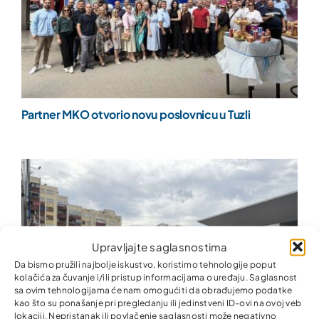
Partner MKO otvorio novu poslovnicu u Tuzli
Upravljajte saglasnostima
Da bismo pružili najbolje iskustvo, koristimo tehnologije poput
kolačića za čuvanje i/ili pristup informacijama o uređaju. Saglasnost
sa ovim tehnologijama će nam omogućiti da obrađujemo podatke
kao što su ponašanje pri pregledanju ili jedinstveni ID-ovi na ovoj veb
lokaciji. Nepristanak ili povlačenje saglasnosti može negativno