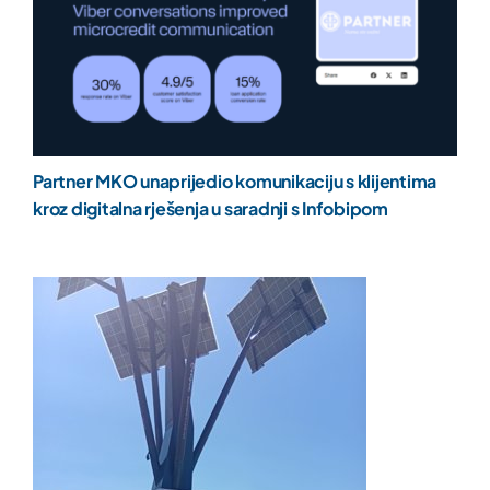
Partner MKO unaprijedio komunikaciju s klijentima
kroz digitalna rješenja u saradnji s Infobipom