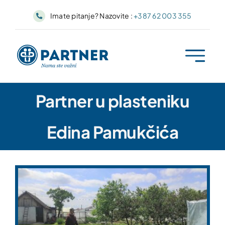
Skip
Imate pitanje? Nazovite :
+387 62 003 355
to
content
Partner u plasteniku
Edina Pamukčića