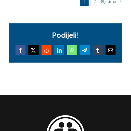
1
2
Sljedeće
Podijeli!
Facebook
X
Reddit
LinkedIn
WhatsApp
Telegram
Tumblr
Email