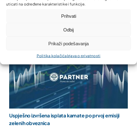
uticati na određene karakteristike i funkcije.
Prihvati
Zajedno za ljepšu i uredniju zajednicu!
Odbij
Prikaži podešavanja
Politika kolačića
Izjava o privatnosti
Uspješno izvršena isplata kamate po prvoj emisiji
zelenih obveznica