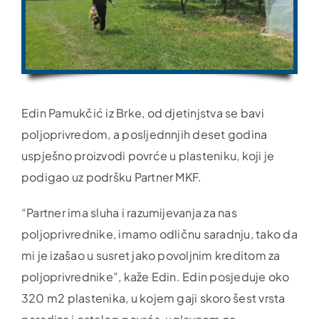
Edin Pamukčić iz Brke, od djetinjstva se bavi
poljoprivredom, a posljednnjih deset godina
uspješno proizvodi povrće u plasteniku, koji je
podigao uz podršku Partner MKF.
“Partner ima sluha i razumijevanja za nas
poljoprivrednike, imamo odličnu saradnju, tako da
mi je izašao u susret jako povoljnim kreditom za
poljoprivrednike”, kaže Edin. Edin posjeduje oko
320 m2 plastenika, u kojem gaji skoro šest vrsta