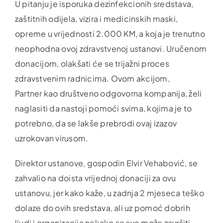
U pitanju je isporuka dezinfekcionih sredstava,
zaštitnih odijela, vizira i medicinskih maski,
opreme u vrijednosti 2.000 KM, a koja je trenutno
neophodna ovoj zdravstvenoj ustanovi. Uručenom
donacijom, olakšati će se trijažni proces
zdravstvenim radnicima. Ovom akcijom,
Partner kao društveno odgovorna kompanija, želi
naglasiti da nastoji pomoći svima, kojima je to
potrebno, da se lakše prebrodi ovaj izazov
uzrokovan virusom.
Direktor ustanove, gospodin Elvir Vehabović, se
zahvalio na doista vrijednoj donaciji za ovu
ustanovu, jer kako kaže, u zadnja 2 mjeseca teško
dolaze do ovih sredstava, ali uz pomoć dobrih
ljudi i organizacija nekako se sve može završiti.