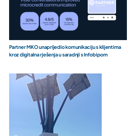
Partner MKO unaprijedio komunikaciju s klijentima
kroz digitalna rješenja u saradnji s Infobipom