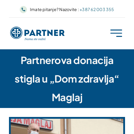
Skip
Imate pitanje? Nazovite :
+387 62 003 355
to
content
Partnerova donacija
stigla u „Dom zdravlja“
Maglaj