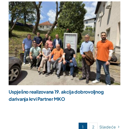
Uspješno realizovana 19. akcija dobrovoljnog
darivanja krvi Partner MKO
1
2
Sljedeće