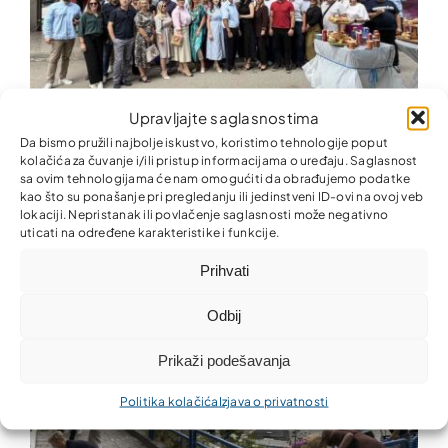
Upravljajte saglasnostima
Da bismo pružili najbolje iskustvo, koristimo tehnologije poput
Partner MKO otvorio novu poslovnicu u Tuzli
kolačića za čuvanje i/ili pristup informacijama o uređaju. Saglasnost
sa ovim tehnologijama će nam omogućiti da obrađujemo podatke
kao što su ponašanje pri pregledanju ili jedinstveni ID-ovi na ovoj veb
lokaciji. Nepristanak ili povlačenje saglasnosti može negativno
uticati na određene karakteristike i funkcije.
Prihvati
Odbij
Prikaži podešavanja
Politika kolačića
Izjava o privatnosti