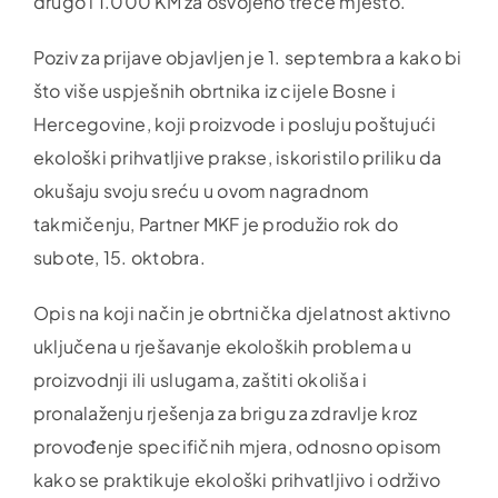
drugo i 1.000 KM za osvojeno treće mjesto.
Poziv za prijave objavljen je 1. septembra a kako bi
što više uspješnih obrtnika iz cijele Bosne i
Hercegovine, koji proizvode i posluju poštujući
ekološki prihvatljive prakse, iskoristilo priliku da
okušaju svoju sreću u ovom nagradnom
takmičenju, Partner MKF je produžio rok do
subote, 15. oktobra.
Opis na koji način je obrtnička djelatnost aktivno
uključena u rješavanje ekoloških problema u
proizvodnji ili uslugama, zaštiti okoliša i
pronalaženju rješenja za brigu za zdravlje kroz
provođenje specifičnih mjera, odnosno opisom
kako se praktikuje ekološki prihvatljivo i održivo