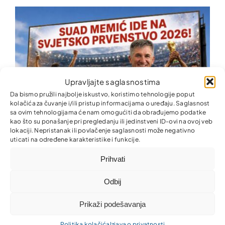
Upravljajte saglasnostima
Da bismo pružili najbolje iskustvo, koristimo tehnologije poput
kolačića za čuvanje i/ili pristup informacijama o uređaju. Saglasnost
sa ovim tehnologijama će nam omogućiti da obrađujemo podatke
kao što su ponašanje pri pregledanju ili jedinstveni ID-ovi na ovoj veb
lokaciji. Nepristanak ili povlačenje saglasnosti može negativno
uticati na određene karakteristike i funkcije.
Suad Memić ide na Svjetsko prvenstvo 2026!
Prihvati
Odbij
Prikaži podešavanja
Politika kolačića
Izjava o privatnosti