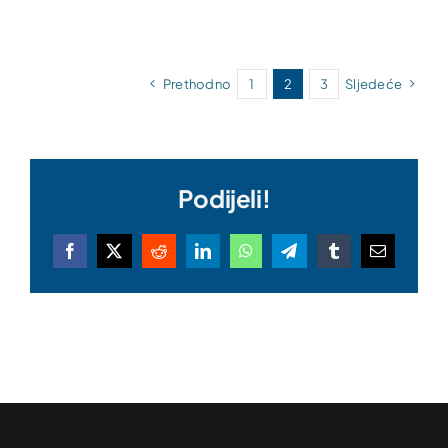
Prethodno
1
2
3
Sljedeće
Podijeli!
Facebook
X
Reddit
LinkedIn
WhatsApp
Telegram
Tumblr
Email