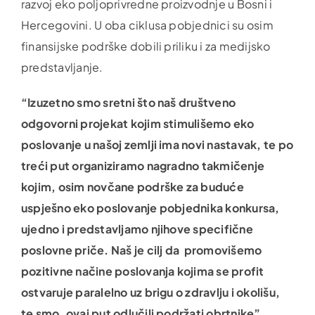
razvoj eko poljoprivredne proizvodnje u Bosni i
Hercegovini. U oba ciklusa pobjednici su osim
finansijske podrške dobili priliku i za medijsko
predstavljanje.
“Izuzetno smo sretni što naš društveno
odgovorni projekat kojim stimulišemo eko
poslovanje u našoj zemlji ima novi nastavak, te po
treći put organiziramo nagradno takmičenje
kojim, osim novčane podrške za buduće
uspješno eko poslovanje pobjednika konkursa,
ujedno i predstavljamo njihove specifične
poslovne priče. Naš je cilj da promovišemo
pozitivne načine poslovanja kojima se profit
ostvaruje paralelno uz brigu o zdravlju i okolišu,
te smo, ovaj put odlučili podržati obrtnike”,