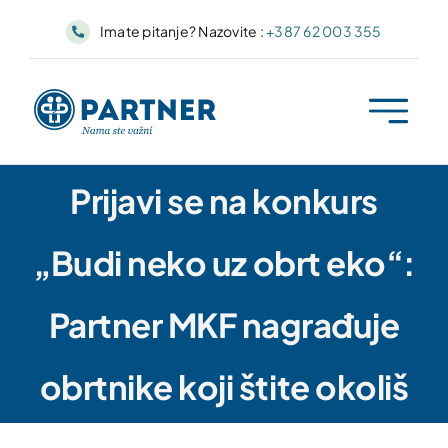
Skip
Imate pitanje? Nazovite :
+387 62 003 355
to
content
Prijavi se na konkurs
„Budi neko uz obrt eko“:
Partner MKF nagrađuje
obrtnike koji štite okoliš