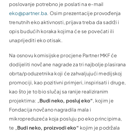
poslovanje potrebno je poslati na e-mail
eko@partner.ba
. Osim prezentacije provođenja
trenutnih eko aktivnosti, prijava treba da sadrži i
opis budućih koraka kojima će se povećati ili
unaprijediti eko otisak.
Na osnovu komisijske procjene Partner MKF će
dodijeliti novčane nagrade za tri najbolje plasirana
obrta/poduzetnika koji će zahvaljujući medijskoj
promociji, kao pozitivni primjeri, inspirisati i druge,
kao što je to bio slučaj sa ranije realiziranim
projektima: „
Budi neko, posluj eko“
, kojim je
Fondacija novčano nagradila mala i
mikropreduzeća koja posluju po eko principima,
te „
Budi neko, proizvodi eko“
kojim je podržala