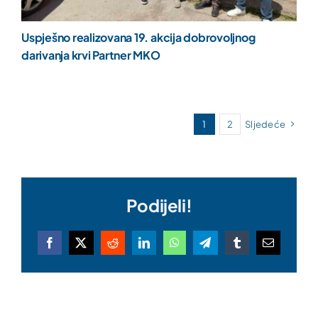
Uspješno realizovana 19. akcija dobrovoljnog
darivanja krvi Partner MKO
1
2
Sljedeće
Podijeli!
Facebook
X
Reddit
LinkedIn
WhatsApp
Telegram
Tumblr
Email