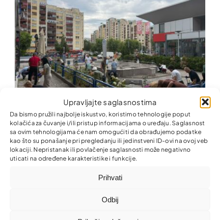
Upravljajte saglasnostima
Da bismo pružili najbolje iskustvo, koristimo tehnologije poput
kolačića za čuvanje i/ili pristup informacijama o uređaju. Saglasnost
Zajedno za ljepšu i uredniju zajednicu!
sa ovim tehnologijama će nam omogućiti da obrađujemo podatke
kao što su ponašanje pri pregledanju ili jedinstveni ID-ovi na ovoj veb
lokaciji. Nepristanak ili povlačenje saglasnosti može negativno
uticati na određene karakteristike i funkcije.
Prihvati
Odbij