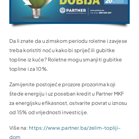
Da li znate da u zimskom periodu roletne i zavjese
treba koristiti noću kako bi spriječili gubitke
topline iz kuće? Roletne mogu smanjiti gubitke
topline i za 10%.
Zamijenite postojeće prozore prozorima koji
štede energiju i uz poseban kredit u Partner MKF
za energijsku efikasnost, ostvarite povrat u iznosu
od 15% od vrijednosti investicije.
Više na:
https://www.partner.ba/zelim-topliji-
dom