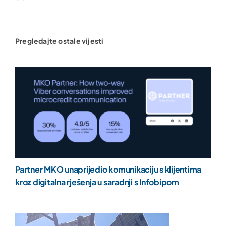
Pregledajte ostale vijesti
Partner MKO unaprijedio komunikaciju s klijentima
kroz digitalna rješenja u saradnji s Infobipom