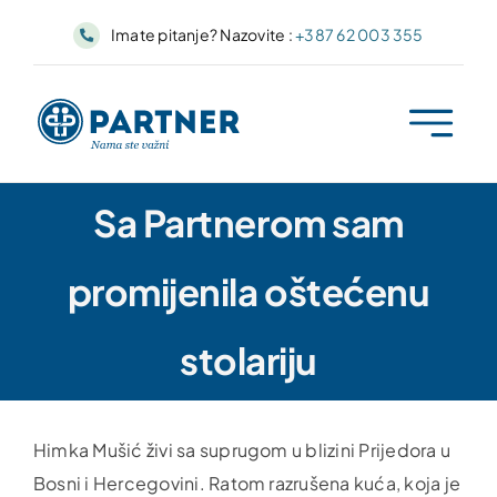
Skip
Imate pitanje? Nazovite :
+387 62 003 355
to
content
Sa Partnerom sam
promijenila oštećenu
stolariju
Himka Mušić živi sa suprugom u blizini Prijedora u
Bosni i Hercegovini. Ratom razrušena kuća, koja je