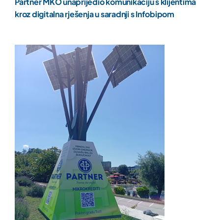
Partner MKO unaprijedio komunikaciju s klijentima
kroz digitalna rješenja u saradnji s Infobipom