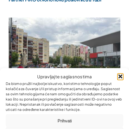
Upravljajte saglasnostima
Da bismo pružili najbolje iskustvo, koristimo tehnologije poput
kolačića za čuvanje i/ili pristup informacijama o uređaju. Saglasnost
sa ovim tehnologijama će nam omogućiti da obrađujemo podatke
kao što su ponašanje pri pregledanju ili jedinstveni ID-ovi na ovoj veb
lokaciji. Nepristanak ili povlačenje saglasnosti može negativno
Zajedno za ljepšu i uredniju zajednicu!
uticati na određene karakteristike i funkcije.
Prihvati