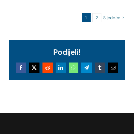
1
2
Sljedeće
Podijeli!
Facebook
X
Reddit
LinkedIn
WhatsApp
Telegram
Tumblr
Email