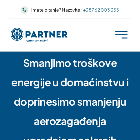
Skip
Imate pitanje? Nazovite :
+387 62 003 355
to
content
Smanjimo troškove
energije u domaćinstvu i
doprinesimo smanjenju
aerozagađenja