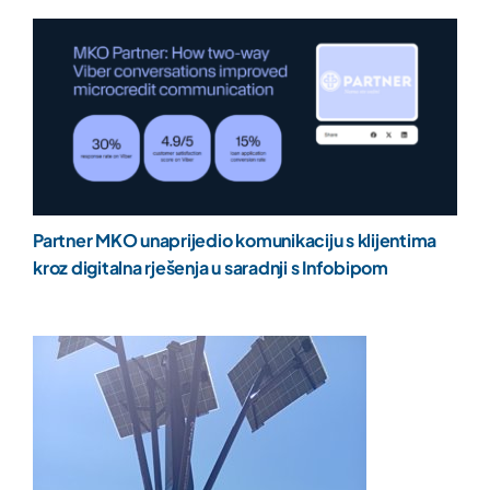
Partner MKO unaprijedio komunikaciju s klijentima
kroz digitalna rješenja u saradnji s Infobipom