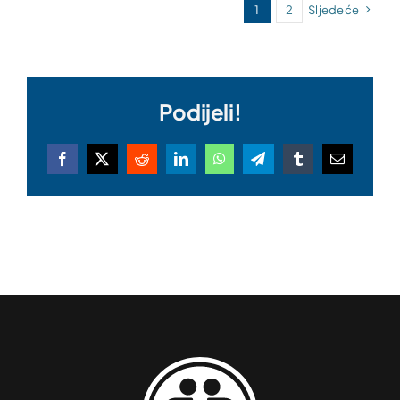
1
2
Sljedeće
Podijeli!
Facebook
X
Reddit
LinkedIn
WhatsApp
Telegram
Tumblr
Email