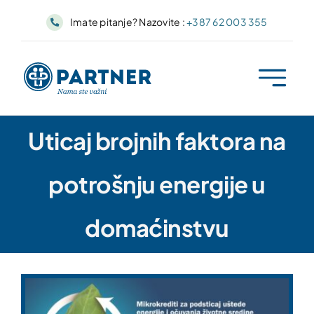
Skip
Imate pitanje? Nazovite :
+387 62 003 355
to
content
Uticaj brojnih faktora na
potrošnju energije u
domaćinstvu