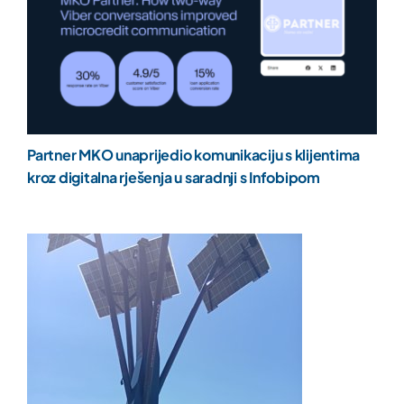
Partner MKO unaprijedio komunikaciju s klijentima
kroz digitalna rješenja u saradnji s Infobipom