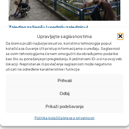
Zajedno za ljepšu i uredniju zajednicu!
Upravljajte saglasnostima
Da bismo pružili najbolje iskustvo, koristimo tehnologije poput
kolačića za čuvanje i/ili pristup informacijama o uređaju. Saglasnost
sa ovim tehnologijama će nam omogućiti da obrađujemo podatke
kao što su ponašanje pri pregledanju ili jedinstveni ID-ovi na ovoj veb
lokaciji. Nepristanak ili povlačenje saglasnosti može negativno
uticati na određene karakteristike i funkcije.
Prihvati
Odbij
Prikaži podešavanja
Uspješno izvršena isplata kamate po prvoj emisiji
zelenih obveznica
Politika kolačića
Izjava o privatnosti