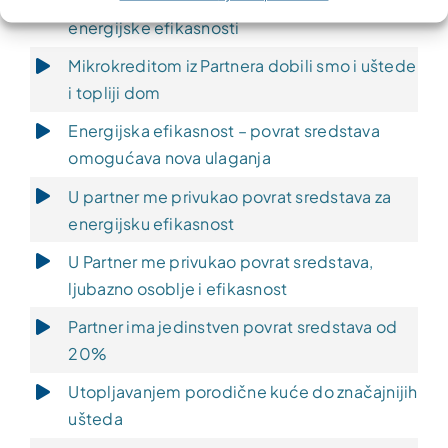
Partner MKF lider u finansiranju mjera
energijske efikasnosti
Mikrokreditom iz Partnera dobili smo i uštede
i topliji dom
Energijska efikasnost – povrat sredstava
omogućava nova ulaganja
U partner me privukao povrat sredstava za
energijsku efikasnost
U Partner me privukao povrat sredstava,
ljubazno osoblje i efikasnost
Partner ima jedinstven povrat sredstava od
20%
Utopljavanjem porodične kuće do značajnijih
ušteda