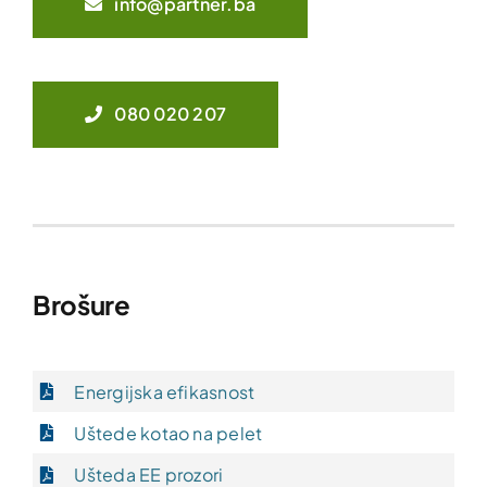
info@partner.ba
080 020 207
Brošure
Energijska efikasnost
Uštede kotao na pelet
Ušteda EE prozori