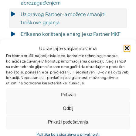
aerozagađenjem
Uz pravog Partner-a možete smanjiti
troškove grijanja
Efikasno korištenje energije uz Partner MKF
Nastavimo Partnerski
Upravljajte saglasnostima
Da bismo pružili najbolje iskustvo, koristimo tehnologije poput
Kako povećati komfor i finansijsku korist sa
kolačića za čuvanje i/ili pristup informacijama o uređaju. Saglasnost
Partnerom
sa ovim tehnologijama će nam omogućiti da obrađujemo podatke
kao što su ponašanje pri pregledanju ili jedinstveni ID-ovi na ovoj veb
Energijska efikasnost smanjuje prekomjernu
lokaciji. Nepristanak ili povlačenje saglasnosti može negativno
uticati na određene karakteristike i funkcije.
potrošnju energije
Prihvati
Povrat sredstava je nešto što je zaista
fantastično
Odbij
Svako ulaganje u energijsku efikasnost
Prikaži podešavanja
donosi povećan komfor, ali i znatne uštede
Politika kolačića
Izjava o privatnosti