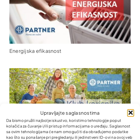
Energijska efikasnost
Upravljajte saglasnostima
Da bismo pružili najbolje iskustvo, koristimo tehnologije poput
kolačića za čuvanje i/ili pristup informacijama o uređaju. Saglasnost
sa ovim tehnologijama će nam omogućiti da obrađujemo podatke
kao što su ponašanje pri pregledanju ili jedinstveni ID-ovi na ovoj veb
Poljoprivreda i stočarstvo