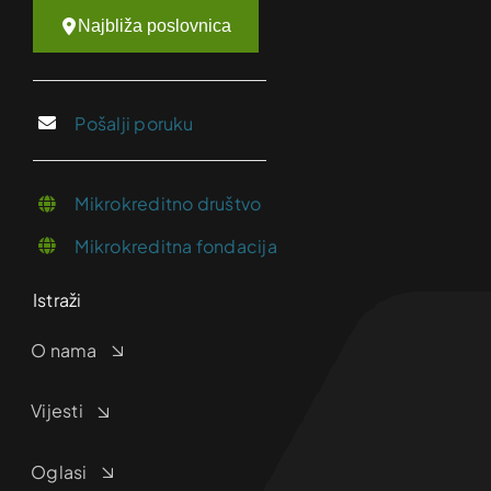
Najbliža poslovnica
Pošalji poruku
Mikrokreditno društvo
Mikrokreditna fondacija
Istraži
O nama
Vijesti
Oglasi