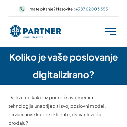
Skip
Imate pitanje? Nazovite :
+387 62 003 355
to
content
Koliko je vaše poslovanje
digitalizirano?
Da li znate kako uz pomoć savremernih
tehnologija unaprijediti svoj poslovni model,
privući nove kupce i klijente, ostvariti veću
prodaju?