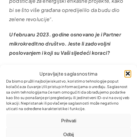
podsticaje za energijski efikasne projekte, kako
bi se što više građana opredijelilo da budu dio
zelene revolucije“.
U februaru 2023. godine osnovano je i Partner
mikrokreditno društvo. Jeste li zadovoljni
poslovanjem i koji su Vaši sljedeći koraci?
„Odluka da Partner mikrokreditna fondacija
Upravljajte saglasnostima
osnuje mikrokreditno društvo je proizašla iz
Da bismo pružili najbolje iskustvo, koristimo tehnologije poput
potrebe dijela naših klijenata za većim iznosima
kolačića za čuvanje i/ili pristup informacijama o uređaju. Saglasnost
sa ovim tehnologijama će nam omogućiti da obrađujemo podatke
mikrokredita do 50.000 KM, što mi kao
kao što su ponašanje pri pregledanju ili jedinstveni ID-ovi na ovoj veb
lokaciji. Nepristanak ili povlačenje saglasnosti može negativno
Fondacija ne možemo osigurati zbog zakonskih
uticati na određene karakteristike i funkcije.
ograničenja. Osnivanjem mikrokreditnog društva,
Prihvati
naši korisnici dobijaju mogućnost finansiranja
svojih poslovnih ideja u mnogo većim iznosima
Odbij