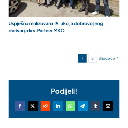
Uspješno realizovana 19. akcija dobrovoljnog
darivanja krvi Partner MKO
1
2
Sljedeće
Podijeli!
Facebook
X
Reddit
LinkedIn
WhatsApp
Telegram
Tumblr
Email