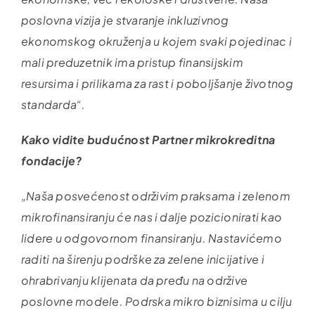
poslovna vizija je stvaranje inkluzivnog
ekonomskog okruženja u kojem svaki pojedinac i
mali preduzetnik ima pristup finansijskim
resursima i prilikama za rast i poboljšanje životnog
standarda“.
Kako vidite budućnost Partner mikrokreditna
fondacije?
„Naša posvećenost održivim praksama i zelenom
mikrofinansiranju će nas i dalje pozicionirati kao
lidere u odgovornom finansiranju. Nastavićemo
raditi na širenju podrške za zelene inicijative i
ohrabrivanju klijenata da pređu na održive
poslovne modele. Podrska mikro biznisima u cilju