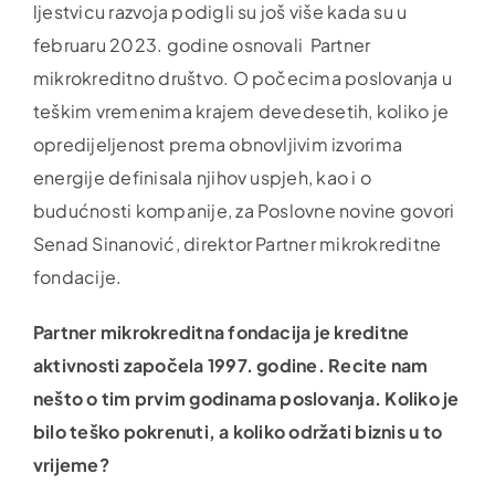
ljestvicu razvoja podigli su još više kada su u
februaru 2023. godine osnovali Partner
mikrokreditno društvo. O počecima poslovanja u
teškim vremenima krajem devedesetih, koliko je
opredijeljenost prema obnovljivim izvorima
energije definisala njihov uspjeh, kao i o
budućnosti kompanije, za Poslovne novine govori
Senad Sinanović, direktor Partner mikrokreditne
fondacije.
Partner mikrokreditna fondacija je kreditne
aktivnosti započela 1997. godine. Recite nam
nešto o tim prvim godinama poslovanja. Koliko je
bilo teško pokrenuti, a koliko održati biznis u to
vrijeme?