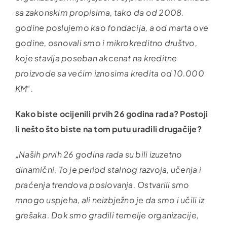
sa zakonskim propisima, tako da od 2008.
godine poslujemo kao fondacija, a od marta ove
godine, osnovali smo i mikrokreditno društvo,
koje stavlja poseban akcenat na kreditne
proizvode sa većim iznosima kredita od 10.000
KM“.
Kako biste ocijenili prvih 26 godina rada? Postoji
li nešto što biste na tom putu uradili drugačije?
„Naših prvih 26 godina rada su bili izuzetno
dinamični. To je period stalnog razvoja, učenja i
praćenja trendova poslovanja. Ostvarili smo
mnogo uspjeha, ali neizbježno je da smo i učili iz
grešaka. Dok smo gradili temelje organizacije,