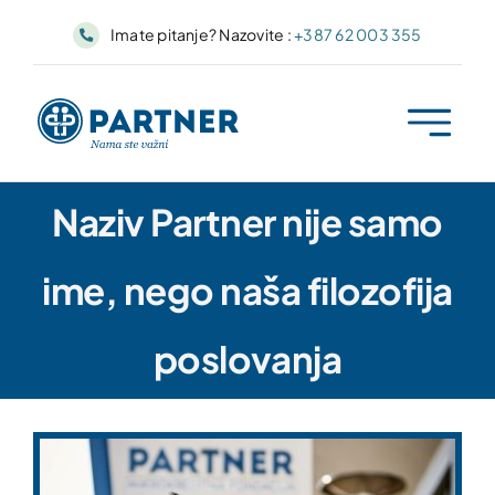
Skip
Imate pitanje? Nazovite :
+387 62 003 355
to
content
Naziv Partner nije samo
ime, nego naša filozofija
poslovanja