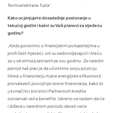
Termoelektrane Tuzla“.
Kako ocjenjujete dosadašnje poslovanje u
tekućoj godini i kakvi su Vaši planovi za sljedeću
godinu?
„Kada govorimo o finansijskim pokazateljima u
prvih šest mjeseci, oni su zadovoljavajući i kreću
se u okvirima planiranih za ovu godinu. Za naredni
period naš plan je da učvrstimo svoju poziciju
lidera u finansiranju mjera energijske efikasnosti,
pronalazeći povoljnije izvore finansiranja, kako bi
u konačnici korisnici Partnerovih kredita
ostvarivali veće benefite. Iskreno se nadam da će
i država u narednom periodu davati veće