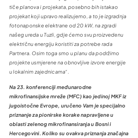
tiče planova i projekata, posebno bih istakao
projekat koji upravo realizujemo, a to je izgradnja
fotonaponske elektrane od 20 kW, na zgradi
našeg ureda u Tuzli, gdje ćemo svu proizvedenu
električnu energiju koristiti za potrebe rada
Partnera. Osim toga smo u planu da podržimo
projekte usmjerene na obnovljive izvore energije
u lokalnim zajednicama“.
Na 23. konferenciji međunarodne
mikrofinansijske mreže (MFC) kao jedinoj MKF iz
jugoistočne Evrope, uručeno Vam je specijalno
priznanje za pionirske korake napravljene u
oblasti zelenog mikrofinansiranja u Bosni i
Hercegovini. Koliko su ovakva priznanja značajna