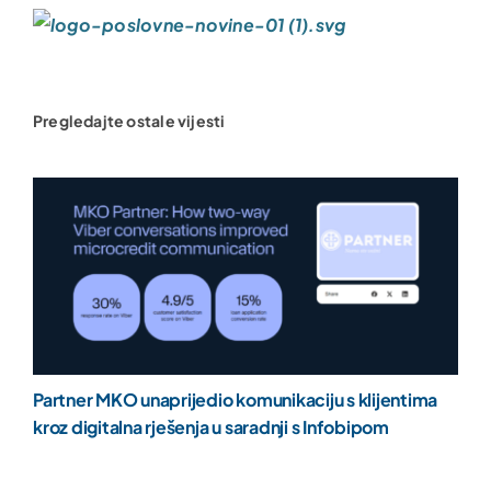
Pregledajte ostale vijesti
Partner MKO unaprijedio komunikaciju s klijentima
kroz digitalna rješenja u saradnji s Infobipom