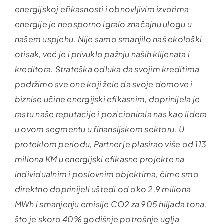
energijskoj efikasnosti i obnovljivim izvorima
energije je neosporno igralo značajnu ulogu u
našem uspjehu. Nije samo smanjilo naš ekološki
otisak, već je i privuklo pažnju naših klijenata i
kreditora. Strateška odluka da svojim kreditima
podržimo sve one koji žele da svoje domove i
biznise učine energijski efikasnim, doprinijela je
rastu naše reputacije i pozicionirala nas kao lidera
u ovom segmentu u finansijskom sektoru. U
proteklom periodu, Partner je plasirao više od 113
miliona KM u energijski efikasne projekte na
individualnim i poslovnim objektima, čime smo
direktno doprinijeli uštedi od oko 2,9 miliona
MWh i smanjenju emisije CO2 za 905 hiljada tona,
što je skoro 40% godišnje potrošnje uglja