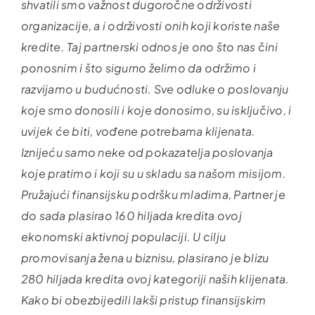
shvatili smo važnost dugoročne održivosti
organizacije, a i održivosti onih koji koriste naše
kredite. Taj partnerski odnos je ono što nas čini
ponosnim i što sigurno želimo da održimo i
razvijamo u budućnosti. Sve odluke o poslovanju
koje smo donosili i koje donosimo, su isključivo, i
uvijek će biti, vođene potrebama klijenata.
Iznijeću samo neke od pokazatelja poslovanja
koje pratimo i koji su u skladu sa našom misijom.
Pružajući finansijsku podršku mladima, Partner je
do sada plasirao 160 hiljada kredita ovoj
ekonomski aktivnoj populaciji. U cilju
promovisanja žena u biznisu, plasirano je blizu
280 hiljada kredita ovoj kategoriji naših klijenata.
Kako bi obezbijedili lakši pristup finansijskim