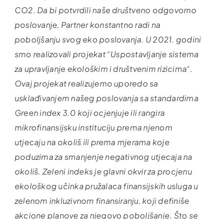
CO2. Da bi potvrdili naše društveno odgovorno
poslovanje, Partner konstantno radi na
poboljšanju svog eko poslovanja. U 2021. godini
smo realizovali projekat “Uspostavljanje sistema
za upravljanje ekološkim i društvenim rizicima“.
Ovaj projekat realizujemo uporedo sa
usklađivanjem našeg poslovanja sa standardima
Green index 3.0 koji ocjenjuje ili rangira
mikrofinansijsku instituciju prema njenom
utjecaju na okoliš ili prema mjerama koje
poduzima za smanjenje negativnog utjecaja na
okoliš. Zeleni indeks je glavni okvir za procjenu
ekološkog učinka pružalaca finansijskih usluga u
zelenom inkluzivnom finansiranju, koji definiše
akcione planove za njegovo poboljšanje. Što se