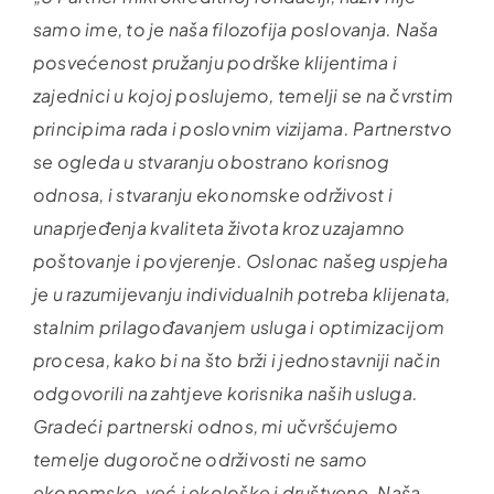
samo ime, to je naša filozofija poslovanja. Naša
posvećenost pružanju podrške klijentima i
zajednici u kojoj poslujemo, temelji se na čvrstim
principima rada i poslovnim vizijama. Partnerstvo
se ogleda u stvaranju obostrano korisnog
odnosa, i stvaranju ekonomske održivost i
unaprjeđenja kvaliteta života kroz uzajamno
poštovanje i povjerenje. Oslonac našeg uspjeha
je u razumijevanju individualnih potreba klijenata,
stalnim prilagođavanjem usluga i optimizacijom
procesa, kako bi na što brži i jednostavniji način
odgovorili na zahtjeve korisnika naših usluga.
Gradeći partnerski odnos, mi učvršćujemo
temelje dugoročne održivosti ne samo
ekonomske, već i ekološke i društvene. Naša