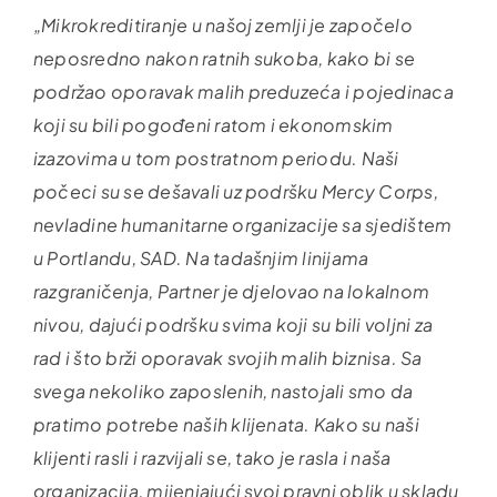
„Mikrokreditiranje u našoj zemlji je započelo
neposredno nakon ratnih sukoba, kako bi se
podržao oporavak malih preduzeća i pojedinaca
koji su bili pogođeni ratom i ekonomskim
izazovima u tom postratnom periodu. Naši
počeci su se dešavali uz podršku Mercy Corps,
nevladine humanitarne organizacije sa sjedištem
u Portlandu, SAD. Na tadašnjim linijama
razgraničenja, Partner je djelovao na lokalnom
nivou, dajući podršku svima koji su bili voljni za
rad i što brži oporavak svojih malih biznisa. Sa
svega nekoliko zaposlenih, nastojali smo da
pratimo potrebe naših klijenata. Kako su naši
klijenti rasli i razvijali se, tako je rasla i naša
organizacija, mijenjajući svoj pravni oblik u skladu