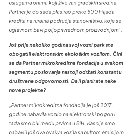
uslugama onima koji žive van gradskih sredina,
Partner je do sada plasirao preko 500 hiljada
kredita na ruralna područja stanovništvu, koje se
uglavnom bavi poljoprivrednom proizvodnjom“.
Još prije nekoliko godina svoj vozni park ste
obogatili elektronskim ekološkim vozilom. Čini
se da Partner mikrokreditna fondacija u svakom
segmentu poslovanja nastoji održati konstantu
društvene odgovornosti. Da li planirate neke
nove projekte?
„Partner mikrokreditna fondacija je još 2017.
godine nabavila vozilo na elektronski pogon i
tada smo bili među prvima u BiH. Kasnije smo
nabavili još dva ovakva vozila sa nultom emisijom