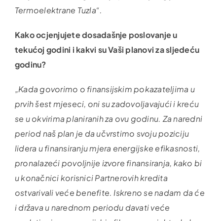
Termoelektrane Tuzla“.
Kako ocjenjujete dosadašnje poslovanje u
tekućoj godini i kakvi su Vaši planovi za sljedeću
godinu?
„Kada govorimo o finansijskim pokazateljima u
prvih šest mjeseci, oni su zadovoljavajući i kreću
se u okvirima planiranih za ovu godinu. Za naredni
period naš plan je da učvrstimo svoju poziciju
lidera u finansiranju mjera energijske efikasnosti,
pronalazeći povoljnije izvore finansiranja, kako bi
u konačnici korisnici Partnerovih kredita
ostvarivali veće benefite. Iskreno se nadam da će
i država u narednom periodu davati veće