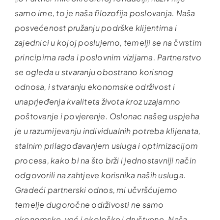
samo ime, to je naša filozofija poslovanja. Naša
posvećenost pružanju podrške klijentima i
zajednici u kojoj poslujemo, temelji se na čvrstim
principima rada i poslovnim vizijama. Partnerstvo
se ogleda u stvaranju obostrano korisnog
odnosa, i stvaranju ekonomske održivost i
unaprjeđenja kvaliteta života kroz uzajamno
poštovanje i povjerenje. Oslonac našeg uspjeha
je u razumijevanju individualnih potreba klijenata,
stalnim prilagođavanjem usluga i optimizacijom
procesa, kako bi na što brži i jednostavniji način
odgovorili na zahtjeve korisnika naših usluga.
Gradeći partnerski odnos, mi učvršćujemo
temelje dugoročne održivosti ne samo
ekonomske, već i ekološke i društvene. Naša