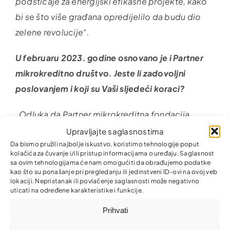
podsticaje za energijski efikasne projekte, kako
bi se što više građana opredijelilo da budu dio
zelene revolucije“.
U februaru 2023. godine osnovano je i Partner
mikrokreditno društvo. Jeste li zadovoljni
poslovanjem i koji su Vaši sljedeći koraci?
„Odluka da Partner mikrokreditna fondacija
osnuje mikrokreditno društvo je proizašla iz
Upravljajte saglasnostima
potrebe dijela naših klijenata za većim iznosima
Da bismo pružili najbolje iskustvo, koristimo tehnologije poput
kolačića za čuvanje i/ili pristup informacijama o uređaju. Saglasnost
mikrokredita do 50.000 KM, što mi kao
sa ovim tehnologijama će nam omogućiti da obrađujemo podatke
kao što su ponašanje pri pregledanju ili jedinstveni ID-ovi na ovoj veb
Fondacija ne možemo osigurati zbog zakonskih
lokaciji. Nepristanak ili povlačenje saglasnosti može negativno
ograničenja. Osnivanjem mikrokreditnog društva,
uticati na određene karakteristike i funkcije.
naši korisnici dobijaju mogućnost finansiranja
Prihvati
svojih poslovnih ideja u mnogo većim iznosima