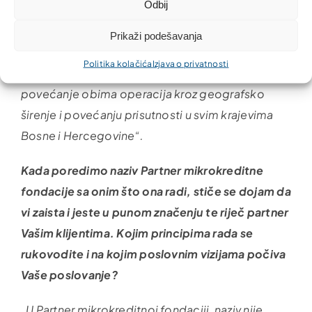
Odbij
nego do sada, što im omogućava bolju
konkurentnost i uvećanje prihoda. Dosadašnji
Prikaži podešavanja
pokazatelji govore da Partner MKD kreće u
Politika kolačića
Izjava o privatnosti
dobrom pravcu. Naš plan u narednom periodu je
povećanje obima operacija kroz geografsko
širenje i povećanju prisutnosti u svim krajevima
Bosne i Hercegovine“.
Kada poredimo naziv Partner mikrokreditne
fondacije sa onim što ona radi, stiče se dojam da
vi zaista i jeste u punom značenju te riječ partner
Vašim klijentima. Kojim principima rada se
rukovodite i na kojim poslovnim vizijama počiva
Vaše poslovanje?
„U Partner mikrokreditnoj fondaciji, naziv nije