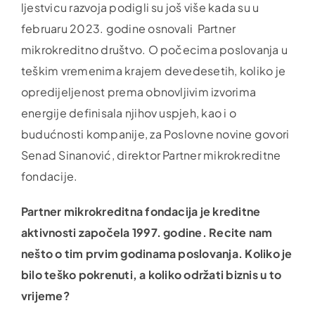
ljestvicu razvoja podigli su još više kada su u
februaru 2023. godine osnovali Partner
mikrokreditno društvo. O počecima poslovanja u
teškim vremenima krajem devedesetih, koliko je
opredijeljenost prema obnovljivim izvorima
energije definisala njihov uspjeh, kao i o
budućnosti kompanije, za Poslovne novine govori
Senad Sinanović, direktor Partner mikrokreditne
fondacije.
Partner mikrokreditna fondacija je kreditne
aktivnosti započela 1997. godine. Recite nam
nešto o tim prvim godinama poslovanja. Koliko je
bilo teško pokrenuti, a koliko održati biznis u to
vrijeme?