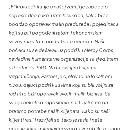
„Mikrokreditiranje u našoj zemlji je započelo
neposredno nakon ratnih sukoba, kako bi se
podržao oporavak malih preduzeća i pojedinaca
koji su bili pogođeni ratom i ekonomskim
izazovima u tom postratnom periodu. Naši
počeci su se dešavali uz podršku Mercy Corps,
nevladine humanitarne organizacije sa sjedištem
u Portlandu, SAD. Na tadašnjim linijama
razgraničenja, Partner je djelovao na lokalnom
nivou, dajući podršku svima koji su bili voljni za
rad i što brži oporavak svojih malih biznisa. Sa
svega nekoliko zaposlenih, nastojali smo da
pratimo potrebe naših klijenata. Kako su naši
klijenti rasli i razvijali se, tako je rasla i naša
organizacija, mijenjajući svoj pravni oblik u skladu