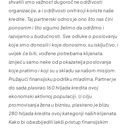
shvatili smo važnost dugoročne održivosti
organizacije, a i održivosti onih koji koriste naše
kredite. Taj partnerski odnos je ono što nas čini
ponosnim i što sigurno želimo da održimo i
razvijamo u budućnosti. Sve odluke o poslovanju
koje smo donosili i koje donosimo, su isključivo, i
uvijek će biti, vođene potrebama klijenata.
Iznijeću samo neke od pokazatelja poslovanja
koje pratimo i koji su u skladu sa našom misijom.
Pružajući finansijsku podršku mladima, Partner je
do sada plasirao 160 hiljada kredita ovoj
ekonomski aktivnoj populaciji. U cilju
promovisanja žena u biznisu, plasirano je blizu
280 hiljada kredita ovoj kategoriji naših klijenata.
Kako bi obezbijedili lakši pristup finansijskim