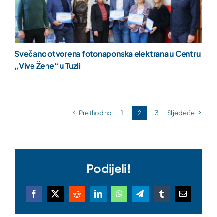
Svečano otvorena fotonaponska elektrana u Centru
„Vive Žene“ u Tuzli
Prethodno
1
2
3
Sljedeće
Podijeli!
Facebook
X
Reddit
LinkedIn
WhatsApp
Telegram
Tumblr
Email