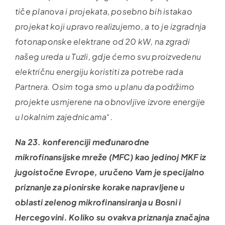
tiče planova i projekata, posebno bih istakao
projekat koji upravo realizujemo, a to je izgradnja
fotonaponske elektrane od 20 kW, na zgradi
našeg ureda u Tuzli, gdje ćemo svu proizvedenu
električnu energiju koristiti za potrebe rada
Partnera. Osim toga smo u planu da podržimo
projekte usmjerene na obnovljive izvore energije
u lokalnim zajednicama“.
Na 23. konferenciji međunarodne
mikrofinansijske mreže (MFC) kao jedinoj MKF iz
jugoistočne Evrope, uručeno Vam je specijalno
priznanje za pionirske korake napravljene u
oblasti zelenog mikrofinansiranja u Bosni i
Hercegovini. Koliko su ovakva priznanja značajna