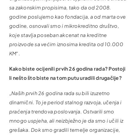
sa zakonskim propisima, tako da od 2008.
godine poslujemo kao fondacija, a od marta ove
godine, osnovali smo i mikrokreditno društvo,
koje stavlja poseban akcenat na kreditne
proizvode sa većim iznosima kredita od 10.000
KM“.
Kako biste ocijenili prvih 26 godina rada? Postoji
li nešto što biste na tom putu uradili drugačije?
„Naših prvih 26 godina rada su bili izuzetno
dinamični. To je period stalnog razvoja, učenja i
praćenja trendova poslovanja. Ostvarili smo
mnogo uspjeha, ali neizbježno je da smo i učili iz
grešaka. Dok smo gradili temelje organizacije,