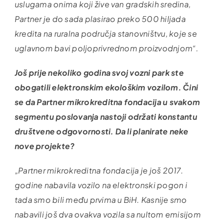
uslugama onima koji žive van gradskih sredina,
Partner je do sada plasirao preko 500 hiljada
kredita na ruralna područja stanovništvu, koje se
uglavnom bavi poljoprivrednom proizvodnjom“.
Još prije nekoliko godina svoj vozni park ste
obogatili elektronskim ekološkim vozilom. Čini
se da Partner mikrokreditna fondacija u svakom
segmentu poslovanja nastoji održati konstantu
društvene odgovornosti. Da li planirate neke
nove projekte?
„Partner mikrokreditna fondacija je još 2017.
godine nabavila vozilo na elektronski pogon i
tada smo bili među prvima u BiH. Kasnije smo
nabavili još dva ovakva vozila sa nultom emisijom