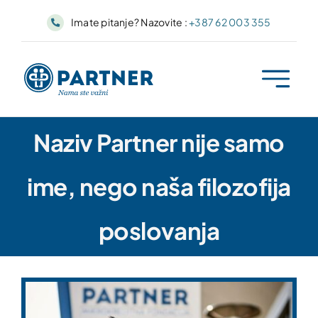
Skip
Imate pitanje? Nazovite :
+387 62 003 355
to
content
Naziv Partner nije samo
ime, nego naša filozofija
poslovanja