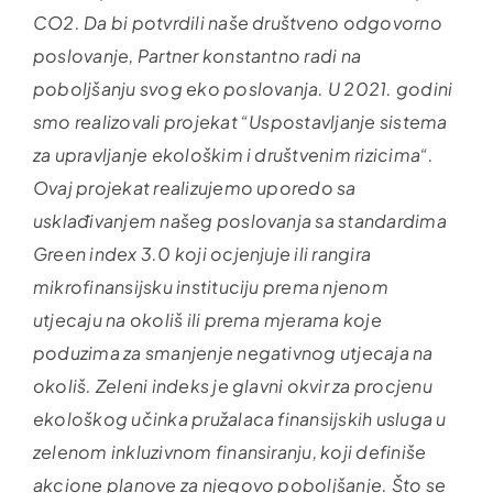
CO2. Da bi potvrdili naše društveno odgovorno
poslovanje, Partner konstantno radi na
poboljšanju svog eko poslovanja. U 2021. godini
smo realizovali projekat “Uspostavljanje sistema
za upravljanje ekološkim i društvenim rizicima“.
Ovaj projekat realizujemo uporedo sa
usklađivanjem našeg poslovanja sa standardima
Green index 3.0 koji ocjenjuje ili rangira
mikrofinansijsku instituciju prema njenom
utjecaju na okoliš ili prema mjerama koje
poduzima za smanjenje negativnog utjecaja na
okoliš. Zeleni indeks je glavni okvir za procjenu
ekološkog učinka pružalaca finansijskih usluga u
zelenom inkluzivnom finansiranju, koji definiše
akcione planove za njegovo poboljšanje. Što se