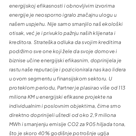
energijskoj efikasnosti i obnovljivim izvorima
energije je neosporno igralo značajnu ulogu u
našem uspjehu. Nije samo smanjilo naš ekološki
otisak, već je i privuklo pažnju naših klijenata i
kreditora. Strateška odluka da svojim kreditima
podržimo sve one koji žele da svoje domove i
biznise učine energijski efikasnim, doprinijela je
rastu naše reputacije i pozicionirala nas kao lidera
u ovom segmentu u finansijskom sektoru. U
proteklom periodu, Partner je plasirao više od 113
miliona KM u energijski efikasne projekte na
individualnim i poslovnim objektima, čime smo
direktno doprinijeli uštedi od oko 2,9 miliona
MWh i smanjenju emisije CO2 za 905 hiljada tona,
što je skoro 40% godišnje potrošnje uglja