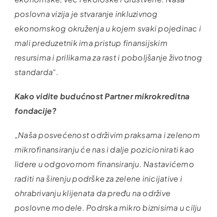
poslovna vizija je stvaranje inkluzivnog
ekonomskog okruženja u kojem svaki pojedinac i
mali preduzetnik ima pristup finansijskim
resursima i prilikama za rast i poboljšanje životnog
standarda“.
Kako vidite budućnost Partner mikrokreditna
fondacije?
„Naša posvećenost održivim praksama i zelenom
mikrofinansiranju će nas i dalje pozicionirati kao
lidere u odgovornom finansiranju. Nastavićemo
raditi na širenju podrške za zelene inicijative i
ohrabrivanju klijenata da pređu na održive
poslovne modele. Podrska mikro biznisima u cilju